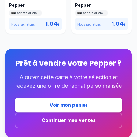
Pepper
Pepper
Écarlate et Violet
Écarlate et Violet
1.04
1.04
€
€
Nous rachetons
Nous rachetons
Prêt à vendre votre
Pepper
?
Ajoutez cette carte à votre sélection et
recevez une offre de rachat personnalisée
Voir mon panier
Continuer mes ventes