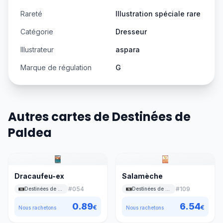
Rareté
Illustration spéciale rare
Catégorie
Dresseur
Illustrateur
aspara
Marque de régulation
G
Autres cartes de Destinées de
Paldea
Dracaufeu-ex
Salamèche
#
054
#
109
Destinées de Paldea
Destinées de Paldea
0.89
6.54
€
€
Nous rachetons
Nous rachetons