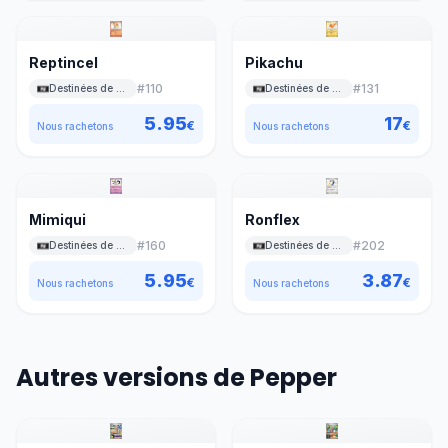
Reptincel
Pikachu
#
110
#
131
Destinées de Paldea
Destinées de Paldea
5.95
17
€
€
Nous rachetons
Nous rachetons
Mimiqui
Ronflex
#
160
#
202
Destinées de Paldea
Destinées de Paldea
5.95
3.87
€
€
Nous rachetons
Nous rachetons
Autres versions de Pepper