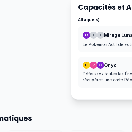
Capacités et 
Attaque(s)
Mirage Luna
O
I
I
Le Pokémon Actif de votr
Onyx
É
P
O
Défaussez toutes les Én
récupérez une carte Ré
smatiques