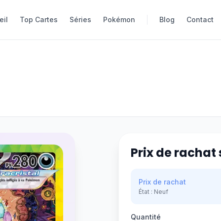
eil
eil
Top Cartes
Top Cartes
Séries
Séries
Pokémon
Pokémon
Blog
Blog
Contact
Contact
Prix de rachat 
Prix de rachat
État :
Neuf
Quantité