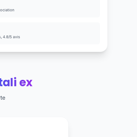
gociation
 4.8/5 avis
ali ex
te