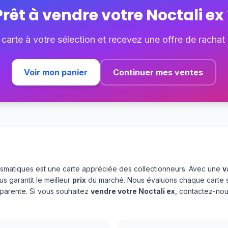
Prêt à vendre votre
Noctali ex
 carte à votre sélection et recevez une offre de rachat
Voir mon panier
Continuer mes ventes
rismatiques est une carte appréciée des collectionneurs. Avec une
v
s garantit le meilleur
prix
du marché. Nous évaluons chaque carte 
sparente. Si vous souhaitez
vendre votre Noctali ex
, contactez-no