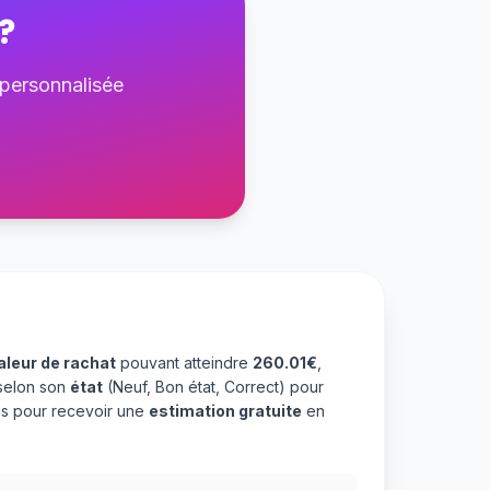
?
 personnalisée
aleur de rachat
pouvant atteindre
260.01€
,
selon son
état
(Neuf, Bon état, Correct) pour
us pour recevoir une
estimation gratuite
en