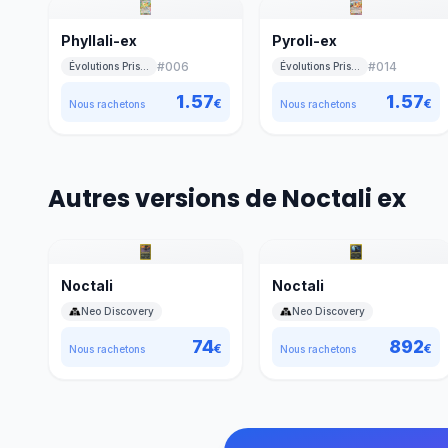
Phyllali-ex
Pyroli-ex
#
006
#
014
Évolutions Prismatiques
Évolutions Prismatiques
1.57
1.57
€
€
Nous rachetons
Nous rachetons
Autres versions de Noctali ex
Noctali
Noctali
Neo Discovery
Neo Discovery
74
892
€
€
Nous rachetons
Nous rachetons