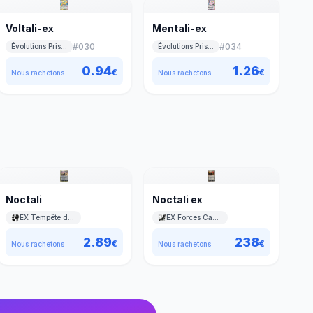
Voltali-ex
Mentali-ex
#
030
#
034
Évolutions Prismatiques
Évolutions Prismatiques
0.94
1.26
€
€
Nous rachetons
Nous rachetons
Noctali
Noctali ex
EX Tempête de sable
EX Forces Cachées
2.89
238
€
€
Nous rachetons
Nous rachetons