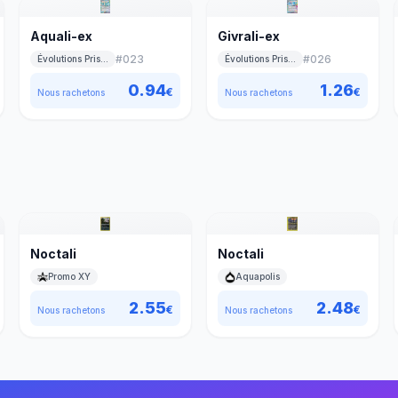
Aquali-ex
Givrali-ex
#
023
#
026
Évolutions Prismatiques
Évolutions Prismatiques
0.94
1.26
€
€
Nous rachetons
Nous rachetons
Noctali
Noctali
Promo XY
Aquapolis
2.55
2.48
€
€
Nous rachetons
Nous rachetons