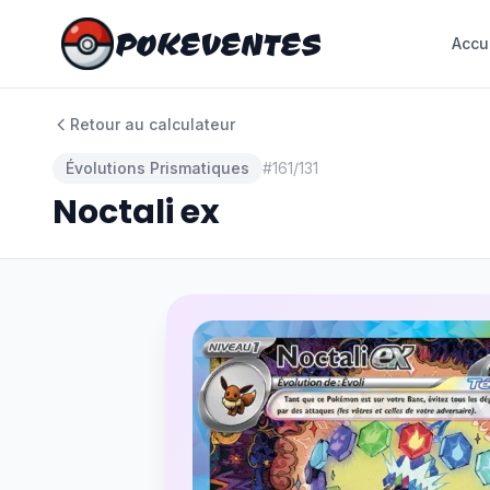
POKEVENTES
POKEVENTES
Accu
Accu
Retour au calculateur
Évolutions Prismatiques
#
161/131
Noctali ex