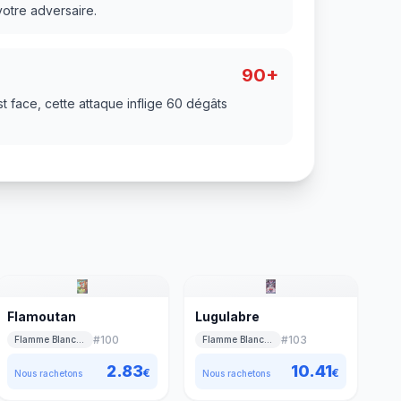
votre adversaire.
90+
t face, cette attaque inflige 60 dégâts
Flamoutan
Lugulabre
#
100
#
103
Flamme Blanche
Flamme Blanche
2.83
10.41
€
€
Nous rachetons
Nous rachetons