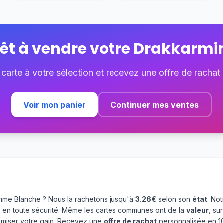
êt à vendre votre
Drakkarmi
 carte à votre sélection et recevez une offre de rachat
Voir mon panier
Continuer mes ventes
mme Blanche ? Nous la rachetons jusqu'à
3.26€
selon son
état
. No
 en toute sécurité. Même les cartes communes ont de la
valeur
, su
aximiser votre gain. Recevez une
offre de rachat
personnalisée en 10