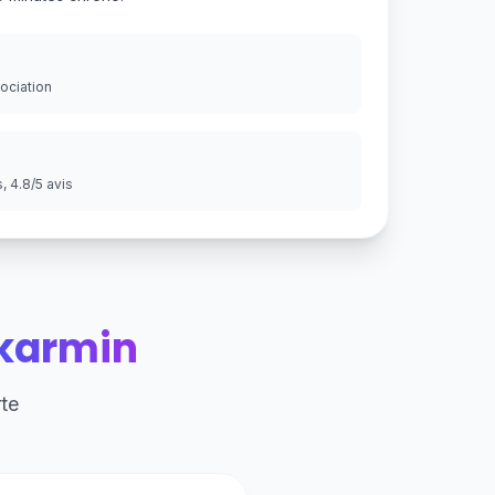
gociation
 4.8/5 avis
karmin
te