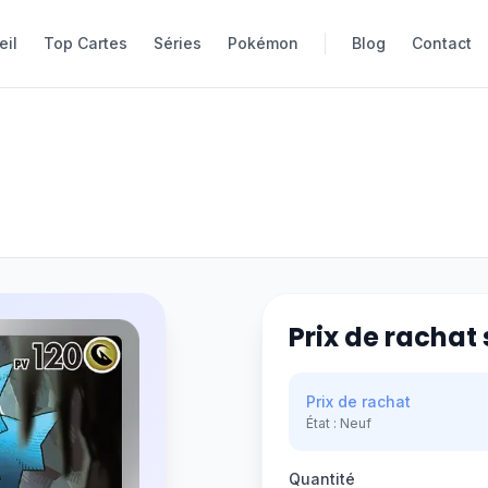
eil
eil
Top Cartes
Top Cartes
Séries
Séries
Pokémon
Pokémon
Blog
Blog
Contact
Contact
Prix de rachat 
Prix de rachat
État :
Neuf
Quantité