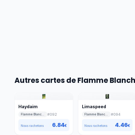
Autres cartes de Flamme Blanc
Haydaim
Limaspeed
#
092
#
094
Flamme Blanche
Flamme Blanche
6.84
4.46
€
€
Nous rachetons
Nous rachetons