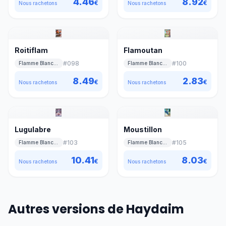
4.46
8.92
€
€
Nous rachetons
Nous rachetons
Roitiflam
Flamoutan
#
098
#
100
Flamme Blanche
Flamme Blanche
8.49
2.83
€
€
Nous rachetons
Nous rachetons
Lugulabre
Moustillon
#
103
#
105
Flamme Blanche
Flamme Blanche
10.41
8.03
€
€
Nous rachetons
Nous rachetons
Autres versions de Haydaim