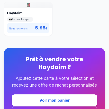
Haydaim
Forces Temporelles
5.95
€
Nous rachetons
Prêt à vendre votre
Haydaim
?
Ajoutez cette carte à votre sélection et
recevez une offre de rachat personnalisée
Voir mon panier