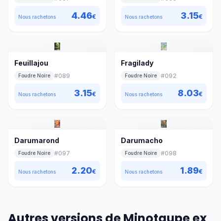
4.46
3.15
€
€
Nous rachetons
Nous rachetons
Feuillajou
Fragilady
#
089
#
092
Foudre Noire
Foudre Noire
3.15
8.03
€
€
Nous rachetons
Nous rachetons
Darumarond
Darumacho
#
097
#
098
Foudre Noire
Foudre Noire
2.20
1.89
€
€
Nous rachetons
Nous rachetons
Autres versions de Minotaupe ex