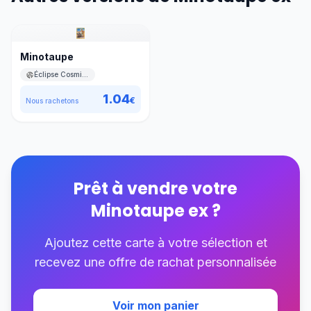
Minotaupe
Éclipse Cosmique
1.04
€
Nous rachetons
Prêt à vendre votre
Minotaupe ex
?
Ajoutez cette carte à votre sélection et
recevez une offre de rachat personnalisée
Voir mon panier