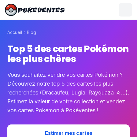
POKEVENTES
Accueil
Blog
Top 5 des cartes Pokémon
les plus chères
Vous souhaitez vendre vos cartes Pokémon ?
Découvrez notre top 5 des cartes les plus
recherchées (Dracaufeu, Lugia, Rayquaza ☆...).
Estimez la valeur de votre collection et vendez
vos cartes Pokémon à Pokéventes !
Estimer mes cartes