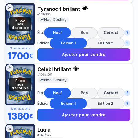
Tyranocif brillant
#
113/105
Neo Destiny
Photo
non
disponible
État
Neuf
Bon
Correct
?
Édition
Édition 1
Édition 2
?
Nous rachetons
1700
Ajouter pour vendre
€
Celebi brillant
#
106/105
Neo Destiny
Photo
non
disponible
État
Neuf
Bon
Correct
?
Édition
Édition 1
Édition 2
?
Nous rachetons
1360
Ajouter pour vendre
€
Lugia
#
149/147