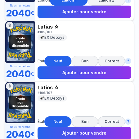
Édition
Édition 1
Édition 2
?
Nous rachetons
2040
Ajouter pour vendre
€
Latias ☆
#
105/107
EX Deoxys
Photo
non
disponible
État
Neuf
Bon
Correct
?
Nous rachetons
2040
Ajouter pour vendre
€
Latios ☆
#
106/107
EX Deoxys
Photo
non
disponible
État
Neuf
Bon
Correct
?
Nous rachetons
2040
Ajouter pour vendre
€