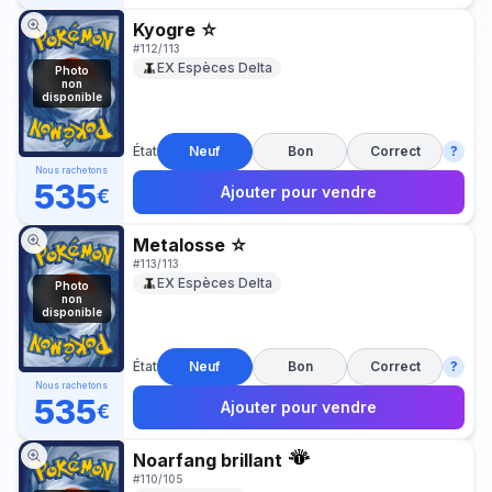
Kyogre ☆
#
112/113
EX Espèces Delta
Photo
non
disponible
État
Neuf
Bon
Correct
?
Nous rachetons
535
Ajouter pour vendre
€
Metalosse ☆
#
113/113
EX Espèces Delta
Photo
non
disponible
État
Neuf
Bon
Correct
?
Nous rachetons
535
Ajouter pour vendre
€
Noarfang brillant
#
110/105