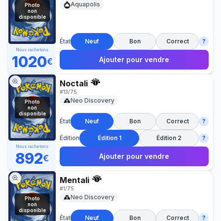
Aquapolis
Photo
non
disponible
État
Neuf
Bon
Correct
?
Nous rachetons
1020
Ajouter pour vendre
€
Noctali
#
13/75
Neo Discovery
Photo
non
disponible
État
Neuf
Bon
Correct
?
Édition
Édition 1
Édition 2
?
Nous rachetons
892
Ajouter pour vendre
€
Mentali
#
1/75
Neo Discovery
Photo
non
disponible
État
Neuf
Bon
Correct
?