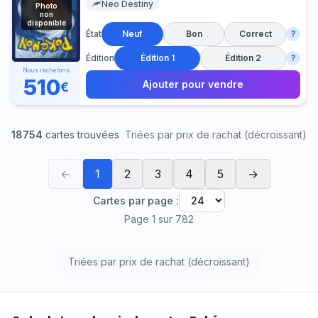
Neo Destiny
Photo
non
disponible
État
Neuf
Bon
Correct
?
Édition
Édition 1
Édition 2
?
Nous rachetons
510
Ajouter pour vendre
€
18754
carte
s
trouvée
s
Triées par prix de rachat
(
décroissant
)
←
1
2
3
4
5
→
Cartes par page :
Page
1
sur
782
Triées par prix de rachat
(
décroissant
)