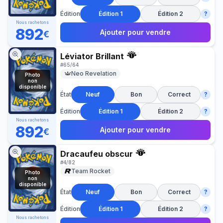
Édition
Édition 1
Édition 2
?
Nous rachetons
892
Ajouter pour vendre
€
Léviator Brillant
#
65/64
Neo Revelation
Photo
non
disponible
État
Neuf
Bon
Correct
?
Édition
Édition 1
Édition 2
?
Nous rachetons
892
Ajouter pour vendre
€
Dracaufeu obscur
#
4/82
Team Rocket
Photo
non
disponible
État
Neuf
Bon
Correct
?
Édition
Édition 1
Édition 2
?
Nous rachetons