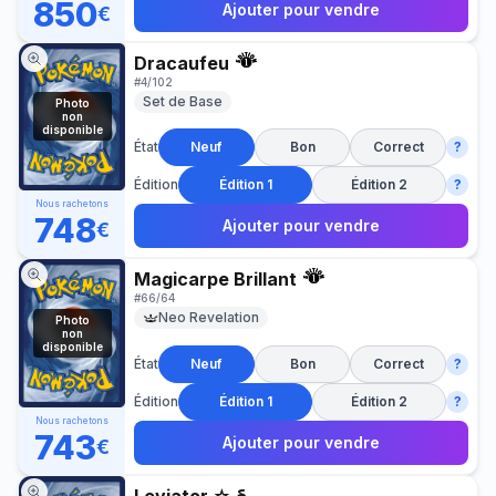
850
Ajouter pour vendre
€
Dracaufeu
#
4/102
Set de Base
Photo
non
disponible
État
Neuf
Bon
Correct
?
Édition
Édition 1
Édition 2
?
Nous rachetons
748
Ajouter pour vendre
€
Magicarpe Brillant
#
66/64
Neo Revelation
Photo
non
disponible
État
Neuf
Bon
Correct
?
Édition
Édition 1
Édition 2
?
Nous rachetons
743
Ajouter pour vendre
€