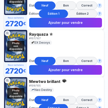
disponible
État
Neuf
Bon
Correct
?
Édition
Édition 1
Édition 2
?
Nous rachetons
2720
Ajouter pour vendre
€
Rayquaza ☆
#
107/107
EX Deoxys
Photo
non
disponible
État
Neuf
Bon
Correct
?
Nous rachetons
2720
Ajouter pour vendre
€
Mewtwo brillant
#
109/105
Neo Destiny
Photo
non
disponible
État
Neuf
Bon
Correct
?