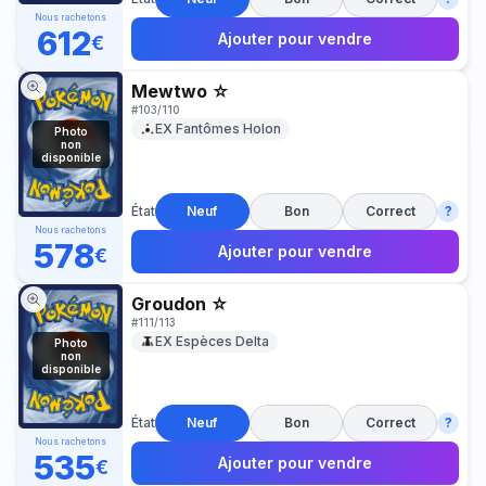
Nous rachetons
612
Ajouter pour vendre
€
Mewtwo ☆
#
103/110
EX Fantômes Holon
Photo
non
disponible
État
Neuf
Bon
Correct
?
Nous rachetons
578
Ajouter pour vendre
€
Groudon ☆
#
111/113
EX Espèces Delta
Photo
non
disponible
État
Neuf
Bon
Correct
?
Nous rachetons
535
Ajouter pour vendre
€