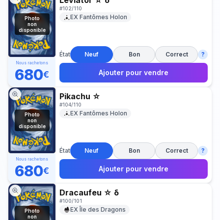
Leviator ☆ δ
#
102/110
EX Fantômes Holon
Photo
non
disponible
État
Neuf
Bon
Correct
?
Nous rachetons
680
Ajouter pour vendre
€
Pikachu ☆
#
104/110
EX Fantômes Holon
Photo
non
disponible
État
Neuf
Bon
Correct
?
Nous rachetons
680
Ajouter pour vendre
€
Dracaufeu ☆ δ
#
100/101
EX Île des Dragons
Photo
non