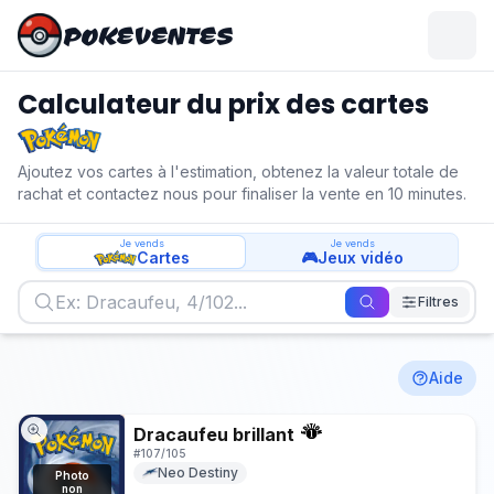
POKEVENTES
Calculateur du prix des cartes
Pokémon
Ajoutez vos cartes à l'estimation, obtenez la valeur totale de
rachat et contactez nous pour finaliser la vente en 10 minutes.
Je vends
Je vends
Cartes
🎮
Jeux vidéo
Filtres
Aide
Dracaufeu brillant
#
107/105
Neo Destiny
Photo
non