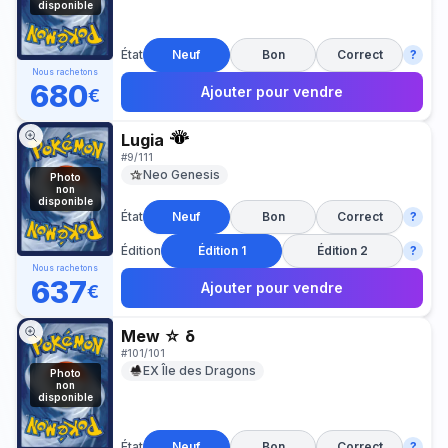
disponible
État
Neuf
Bon
Correct
?
Nous rachetons
680
Ajouter pour vendre
€
Lugia
#
9/111
Neo Genesis
Photo
non
disponible
État
Neuf
Bon
Correct
?
Édition
Édition 1
Édition 2
?
Nous rachetons
637
Ajouter pour vendre
€
Mew ☆ δ
#
101/101
EX Île des Dragons
Photo
non
disponible
État
Neuf
Bon
Correct
?