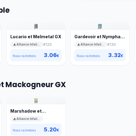
ble
Lucario et Melmetal GX
Gardevoir et Nymphali
GX
#
120
#
130
Alliance Infaillible
Alliance Infaillible
3.06
3.32
€
€
Nous rachetons
Nous rachetons
et Mackogneur GX
Marshadow et
Mackogneur GX
Alliance Infaillible
5.20
€
Nous rachetons