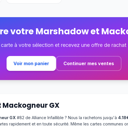
re votre
Marshadow et Mack
 carte à votre sélection et recevez une offre de rachat
Voir mon panier
Continuer mes ventes
t Mackogneur GX
neur GX
#82 de Alliance Infaillible ? Nous la rachetons jusqu'à
4.18
rtes rapidement et en toute sécurité. Même les cartes communes o