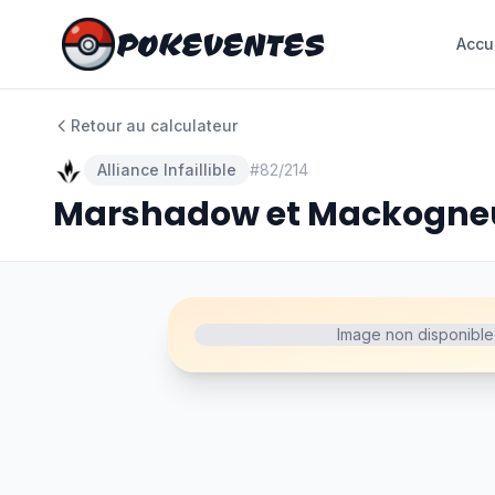
POKEVENTES
POKEVENTES
Accu
Accu
Retour au calculateur
Alliance Infaillible
#
82/214
Marshadow et Mackogne
Image non disponible