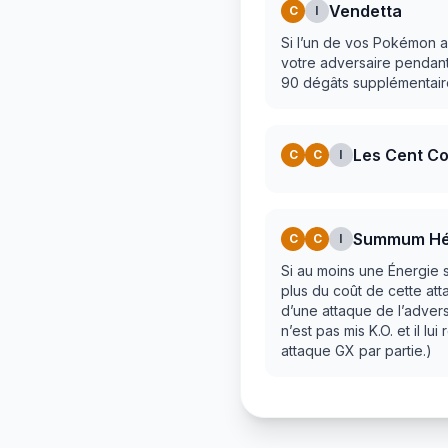
Vendetta
C
I
Si l’un de vos Pokémon a
votre adversaire pendant 
90 dégâts supplémentair
Les Cent C
C
C
I
Summum Hé
C
C
I
Si au moins une Énergie
plus du coût de cette atta
d’une attaque de l’adver
n’est pas mis K.O. et il lu
attaque GX par partie.)