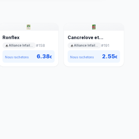
Ronflex
Cancrelove et
Mouscoto GX
#
158
#
191
Alliance Infaillible
Alliance Infaillible
6.38
2.55
€
€
Nous rachetons
Nous rachetons