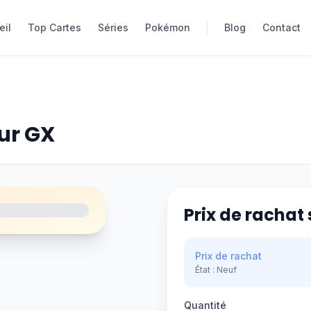
eil
eil
Top Cartes
Top Cartes
Séries
Séries
Pokémon
Pokémon
Blog
Blog
Contact
Contact
ur GX
Prix de rachat 
Prix de rachat
État :
Neuf
Quantité