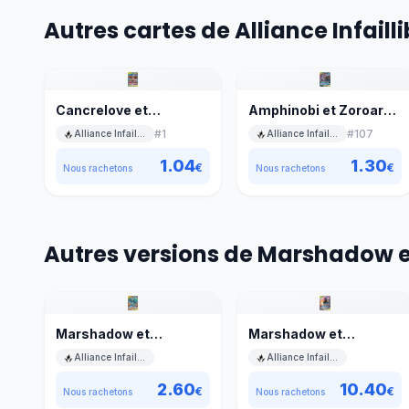
Autres cartes de Alliance Infailli
Cancrelove et
Amphinobi et Zoroark
Mouscoto GX
GX
#
1
#
107
Alliance Infaillible
Alliance Infaillible
1.04
1.30
€
€
Nous rachetons
Nous rachetons
Autres versions de Marshadow 
Marshadow et
Marshadow et
Mackogneur GX
Mackogneur GX
Alliance Infaillible
Alliance Infaillible
2.60
10.40
€
€
Nous rachetons
Nous rachetons