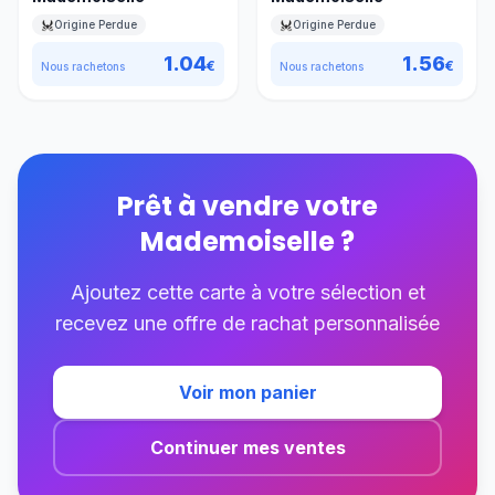
Origine Perdue
Origine Perdue
1.04
1.56
€
€
Nous rachetons
Nous rachetons
Prêt à vendre votre
Mademoiselle
?
Ajoutez cette carte à votre sélection et
recevez une offre de rachat personnalisée
Voir mon panier
Continuer mes ventes