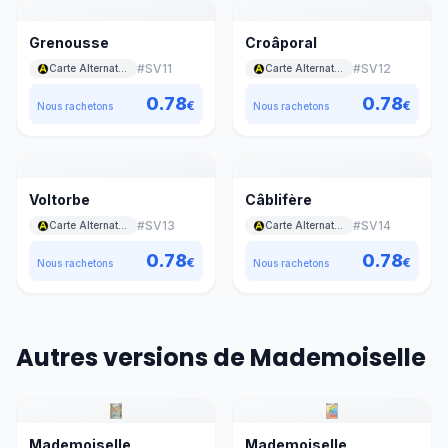
Grenousse
Croâporal
#
SV11
#
SV12
Carte Alternative A Jaune
Carte Alternative A Jaune
0.78
0.78
€
€
Nous rachetons
Nous rachetons
Voltorbe
Câblifère
#
SV13
#
SV14
Carte Alternative A Jaune
Carte Alternative A Jaune
0.78
0.78
€
€
Nous rachetons
Nous rachetons
Autres versions de Mademoiselle
Mademoiselle
Mademoiselle