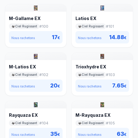
M-Gallame EX
Latios EX
#
100
#
101
Ciel Rugissant
Ciel Rugissant
17
14.88
€
€
Nous rachetons
Nous rachetons
M-Latios EX
Trioxhydre EX
#
102
#
103
Ciel Rugissant
Ciel Rugissant
20
7.65
€
€
Nous rachetons
Nous rachetons
Rayquaza EX
M-Rayquaza EX
#
104
#
105
Ciel Rugissant
Ciel Rugissant
35
63
€
€
Nous rachetons
Nous rachetons