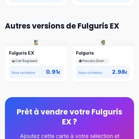
Autres versions de Fulguris EX
Fulguris EX
Fulguris
Ciel Rugissant
Pouvoirs Émergents
0.91
2.98
€
€
Nous rachetons
Nous rachetons
Prêt à vendre votre
Fulguris
EX
?
Ajoutez cette carte à votre sélection et