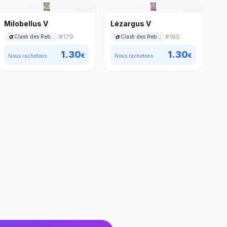
Milobellus V
Lézargus V
#
179
#
180
Clash des Rebelles
Clash des Rebelles
1.30
1.30
€
€
Nous rachetons
Nous rachetons