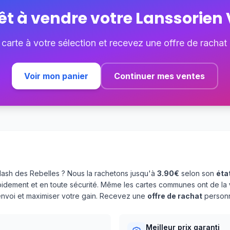
êt à vendre votre
Lanssorien 
 carte à votre sélection et recevez une offre de rachat
Voir mon panier
Continuer mes ventes
ash des Rebelles ? Nous la rachetons jusqu'à
3.90€
selon son
éta
pidement et en toute sécurité. Même les cartes communes ont de la
'envoi et maximiser votre gain. Recevez une
offre de rachat
personn
Meilleur prix garanti