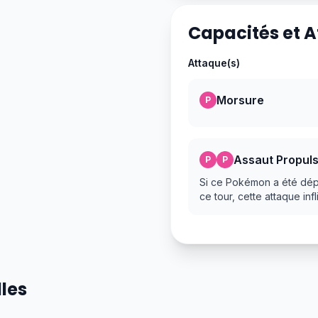
Capacités et 
Attaque(s)
Morsure
P
Assaut Propul
P
P
Si ce Pokémon a été dépl
ce tour, cette attaque in
lles