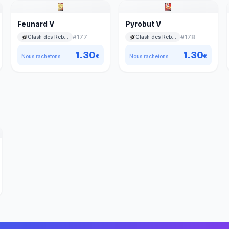
Feunard V
Pyrobut V
#
177
#
178
Clash des Rebelles
Clash des Rebelles
1.30
1.30
€
€
Nous rachetons
Nous rachetons