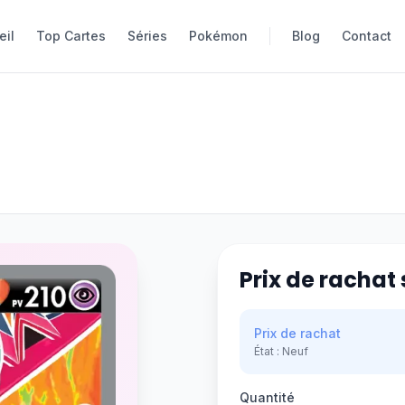
eil
eil
Top Cartes
Top Cartes
Séries
Séries
Pokémon
Pokémon
Blog
Blog
Contact
Contact
Prix de rachat 
Prix de rachat
État :
Neuf
Quantité