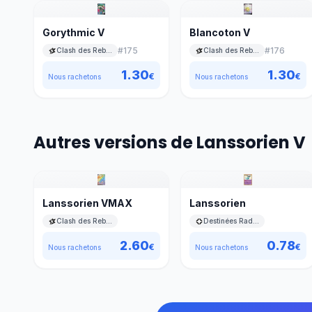
Gorythmic V
Blancoton V
#
175
#
176
Clash des Rebelles
Clash des Rebelles
1.30
1.30
€
€
Nous rachetons
Nous rachetons
Autres versions de Lanssorien V
Lanssorien VMAX
Lanssorien
Clash des Rebelles
Destinées Radieuses
2.60
0.78
€
€
Nous rachetons
Nous rachetons