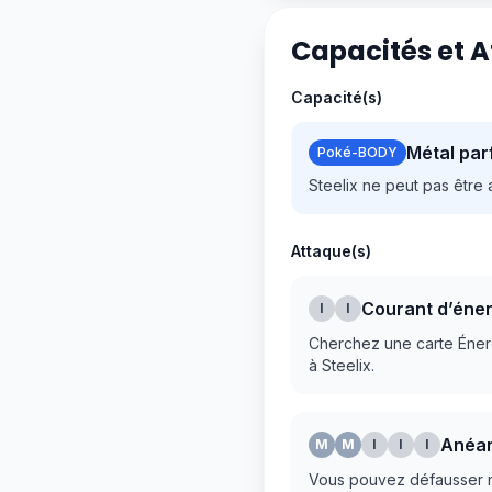
Capacités et 
Capacité(s)
Métal par
Poké-BODY
Steelix ne peut pas être 
Attaque(s)
Courant d’éner
I
I
Cherchez une carte Énerg
à Steelix.
Anéan
M
M
I
I
I
Vous pouvez défausser n’