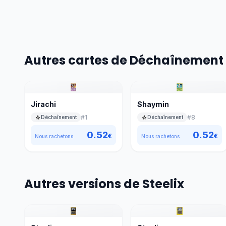
Autres cartes de Déchaînement
Jirachi
Shaymin
#
1
#
8
Déchaînement
Déchaînement
0.52
0.52
€
€
Nous rachetons
Nous rachetons
Autres versions de Steelix