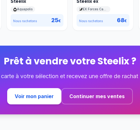
Steelix
Steelix ex
Aquapolis
EX Forces Cachées
25
68
€
€
Nous rachetons
Nous rachetons
Prêt à vendre votre
Steelix
?
 carte à votre sélection et recevez une offre de rachat
Voir mon panier
Continuer mes ventes