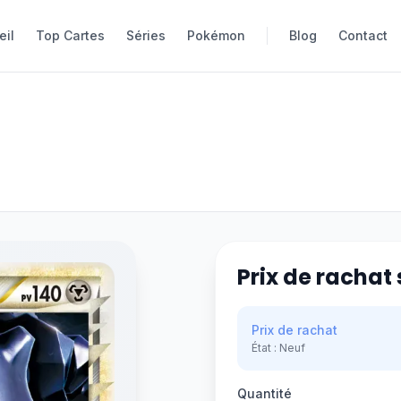
eil
eil
Top Cartes
Top Cartes
Séries
Séries
Pokémon
Pokémon
Blog
Blog
Contact
Contact
Prix de rachat 
Prix de rachat
État :
Neuf
Quantité