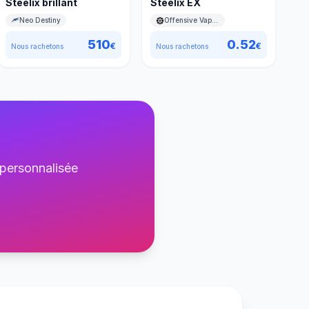
Steelix brillant
Steelix EX
Neo Destiny
Offensive Vapeur
510
0.52
€
€
Nous rachetons
Nous rachetons
 personnalisée