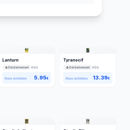
Lanturn
Tyranocif
#
86
#
88
Déchaînement
Déchaînement
5.95
13.39
€
€
Nous rachetons
Nous rachetons