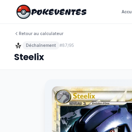
POKEVENTES
POKEVENTES
Accu
Accu
Retour au calculateur
Déchaînement
#
87/95
Steelix