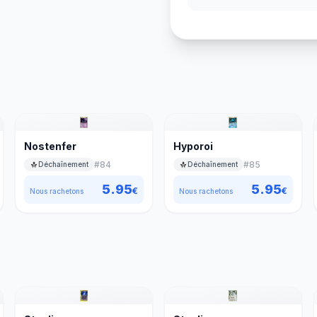
Nostenfer
Hyporoi
#
84
#
85
Déchaînement
Déchaînement
5.95
5.95
€
€
Nous rachetons
Nous rachetons