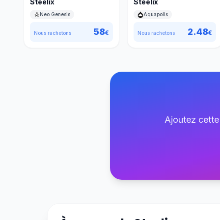
Steelix
Steelix
Neo Genesis
Aquapolis
58
2.48
€
€
Nous rachetons
Nous rachetons
Ajoutez cette