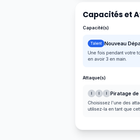
Capacités et 
Capacité(s)
Nouveau Dépa
Talent
Une fois pendant votre t
en avoir 3 en main.
Attaque(s)
Piratage d
I
I
I
Choisissez l'une des att
utilisez-la en tant que ce