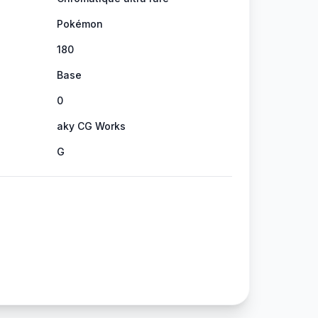
Pokémon
180
Base
0
aky CG Works
G