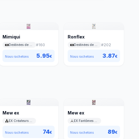
Mimiqui
Ronflex
#
160
#
202
Destinées de Paldea
Destinées de Paldea
5.95
3.87
€
€
Nous rachetons
Nous rachetons
Mew ex
Mew ex
EX Créateurs de légendes
EX Fantômes Holon
74
89
€
€
Nous rachetons
Nous rachetons