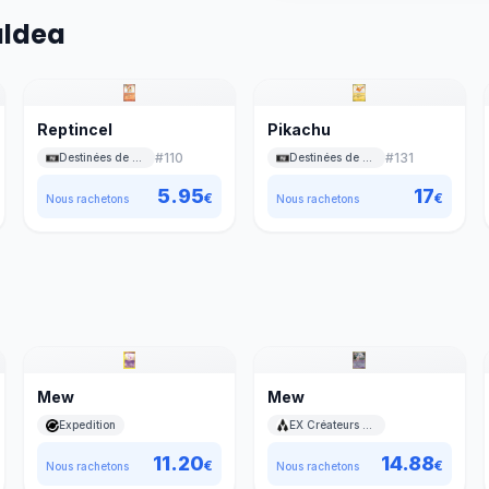
aldea
Reptincel
Pikachu
#
110
#
131
Destinées de Paldea
Destinées de Paldea
5.95
17
€
€
Nous rachetons
Nous rachetons
Mew
Mew
Expedition
EX Créateurs de légendes
11.20
14.88
€
€
Nous rachetons
Nous rachetons