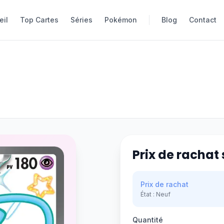
eil
eil
Top Cartes
Top Cartes
Séries
Séries
Pokémon
Pokémon
Blog
Blog
Contact
Contact
Prix de rachat 
Prix de rachat
État :
Neuf
Quantité