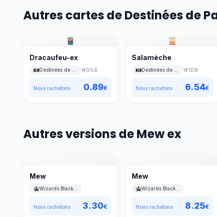
Autres cartes de Destinées de P
Dracaufeu-ex
Salamèche
#
054
#
109
Destinées de Paldea
Destinées de Paldea
0.89
6.54
€
€
Nous rachetons
Nous rachetons
Autres versions de Mew ex
Mew
Mew
Wizards Black Star Promos
Wizards Black Star Promos
3.30
8.25
€
€
Nous rachetons
Nous rachetons