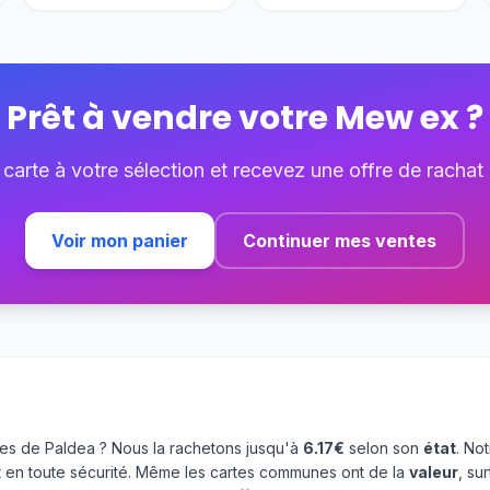
Prêt à vendre votre
Mew ex
?
 carte à votre sélection et recevez une offre de rachat
Voir mon panier
Continuer mes ventes
es de Paldea ? Nous la rachetons jusqu'à
6.17€
selon son
état
. No
 en toute sécurité. Même les cartes communes ont de la
valeur
, su