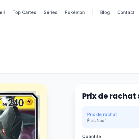
eil
eil
Top Cartes
Top Cartes
Séries
Séries
Pokémon
Pokémon
Blog
Blog
Contact
Contact
Prix de rachat 
Prix de rachat
État :
Neuf
Quantité