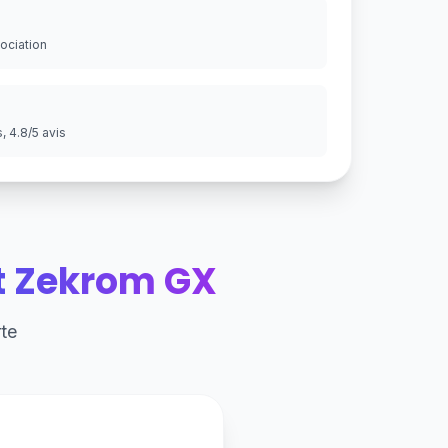
gociation
 4.8/5 avis
t Zekrom GX
te