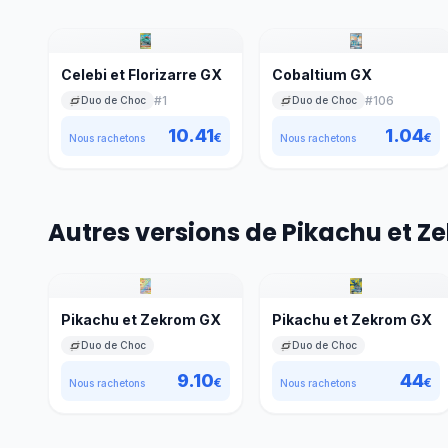
Celebi et Florizarre GX
Cobaltium GX
#
1
#
106
Duo de Choc
Duo de Choc
10.41
1.04
€
€
Nous rachetons
Nous rachetons
Autres versions de Pikachu et 
Pikachu et Zekrom GX
Pikachu et Zekrom GX
Duo de Choc
Duo de Choc
9.10
44
€
€
Nous rachetons
Nous rachetons