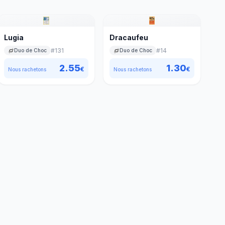
Lugia
Dracaufeu
#
131
#
14
Duo de Choc
Duo de Choc
2.55
1.30
€
€
Nous rachetons
Nous rachetons