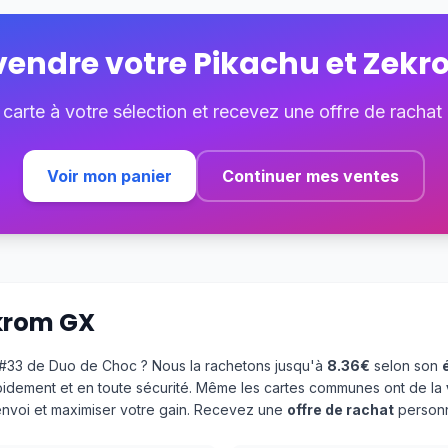
 vendre votre
Pikachu et Zekr
 carte à votre sélection et recevez une offre de rachat
Voir mon panier
Continuer mes ventes
ekrom GX
#33 de Duo de Choc ? Nous la rachetons jusqu'à
8.36€
selon son
pidement et en toute sécurité. Même les cartes communes ont de la
'envoi et maximiser votre gain. Recevez une
offre de rachat
personn