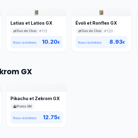
Latias et Latios GX
Évoli et Ronflex GX
#
113
#
120
Duo de Choc
Duo de Choc
10.20
8.93
€
€
Nous rachetons
Nous rachetons
Zekrom GX
Pikachu et Zekrom GX
Promo SM
12.75
€
Nous rachetons