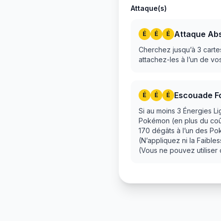
Attaque(s)
Attaque Ab
É
É
É
Cherchez jusqu’à 3 carte
attachez-les à l’un de v
Escouade F
É
É
É
Si au moins 3 Énergies L
Pokémon (en plus du coût 
170 dégâts à l’un des P
(N’appliquez ni la Faibl
(Vous ne pouvez utiliser 