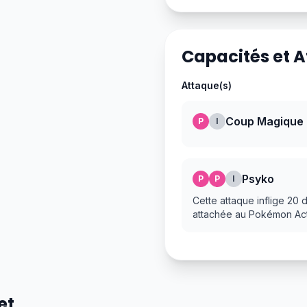
Capacités et 
Attaque(s)
Coup Magique
P
I
Psyko
P
P
I
Cette attaque inflige 20
attachée au Pokémon Acti
et