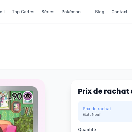
eil
eil
Top Cartes
Top Cartes
Séries
Séries
Pokémon
Pokémon
Blog
Blog
Contact
Contact
Prix de rachat 
Prix de rachat
État :
Neuf
Quantité