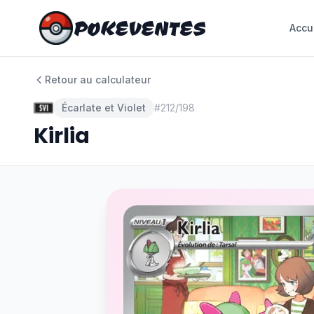
POKEVENTES
POKEVENTES
Accu
Accu
Retour au calculateur
Écarlate et Violet
#
212/198
Kirlia