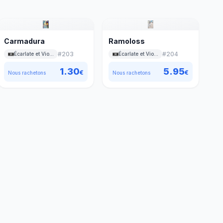
Carmadura
Ramoloss
#
203
#
204
Écarlate et Violet
Écarlate et Violet
1.30
5.95
€
€
Nous rachetons
Nous rachetons