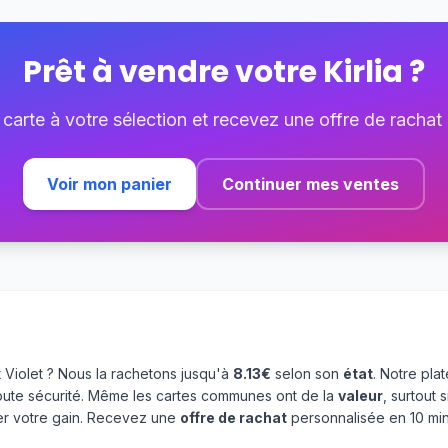
Prêt à vendre votre
Kirlia
?
 carte à votre sélection et recevez une offre de rachat
Voir mon panier
Continuer mes ventes
 Violet ? Nous la rachetons jusqu'à
8.13€
selon son
état
. Notre pl
oute sécurité. Même les cartes communes ont de la
valeur
, surtout
ser votre gain. Recevez une
offre de rachat
personnalisée en 10 min