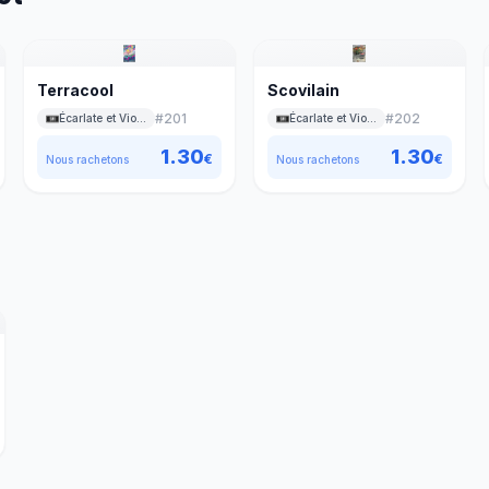
Terracool
Scovilain
#
201
#
202
Écarlate et Violet
Écarlate et Violet
1.30
1.30
€
€
Nous rachetons
Nous rachetons