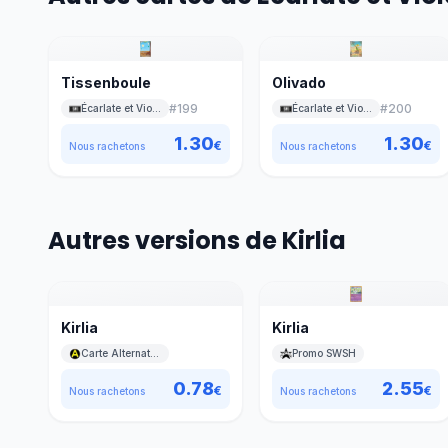
Tissenboule
Olivado
#
199
#
200
Écarlate et Violet
Écarlate et Violet
1.30
1.30
€
€
Nous rachetons
Nous rachetons
Autres versions de Kirlia
Kirlia
Kirlia
Carte Alternative A Jaune
Promo SWSH
0.78
2.55
€
€
Nous rachetons
Nous rachetons