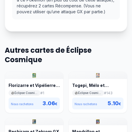
récupérez 2 cartes Récompense. (Vous ne
pouvez utiliser qu’une attaque GX par partie.)
Autres cartes de Éclipse
Cosmique
Florizarre et Vipélierre
Togepi, Mélo et
GX
Toudoudou GX
#
1
#
143
Éclipse Cosmique
Éclipse Cosmique
3.06
5.10
€
€
Nous rachetons
Nous rachetons
Reshiram et Zekrom GX
Mandrillon et