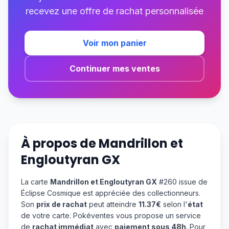
recevez une offre de rachat personnalisée
Voir mon panier
Continuer mes ventes
À propos de
Mandrillon et
Engloutyran GX
La carte
Mandrillon et Engloutyran GX
#260 issue de
Éclipse Cosmique est appréciée des collectionneurs.
Son
prix de rachat
peut atteindre
11.37€
selon l'
état
de votre carte. Pokéventes vous propose un service
de
rachat immédiat
avec
paiement sous 48h
. Pour