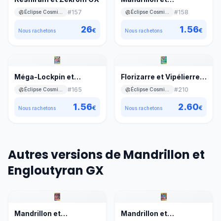
Engloutyran GX
#
157
#
158
Éclipse Cosmique
Éclipse Cosmique
26
1.56
€
€
Nous rachetons
Nous rachetons
Méga-Lockpin et
Florizarre et Vipélierre
Rondoudou GX
GX
#
165
#
210
Éclipse Cosmique
Éclipse Cosmique
1.56
2.60
€
€
Nous rachetons
Nous rachetons
Autres versions de Mandrillon et
Engloutyran GX
Mandrillon et
Mandrillon et