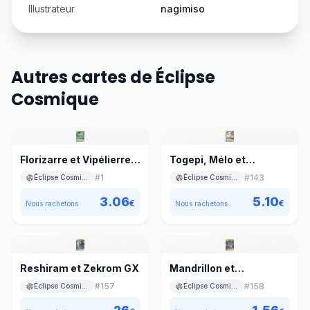
Illustrateur
nagimiso
Autres cartes de Éclipse
Cosmique
Florizarre et Vipélierre
Togepi, Mélo et
GX
Toudoudou GX
#
1
#
143
Éclipse Cosmique
Éclipse Cosmique
3.06
5.10
€
€
Nous rachetons
Nous rachetons
Reshiram et Zekrom GX
Mandrillon et
Engloutyran GX
#
157
#
158
Éclipse Cosmique
Éclipse Cosmique