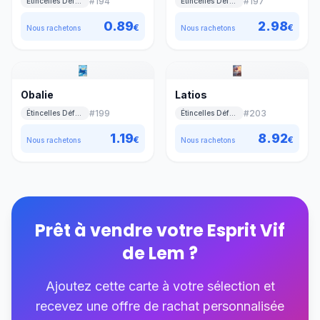
#
194
#
197
Étincelles Déferlantes
Étincelles Déferlantes
0.89
2.98
€
€
Nous rachetons
Nous rachetons
Obalie
Latios
#
199
#
203
Étincelles Déferlantes
Étincelles Déferlantes
1.19
8.92
€
€
Nous rachetons
Nous rachetons
Prêt à vendre votre
Esprit Vif
de Lem
?
Ajoutez cette carte à votre sélection et
recevez une offre de rachat personnalisée