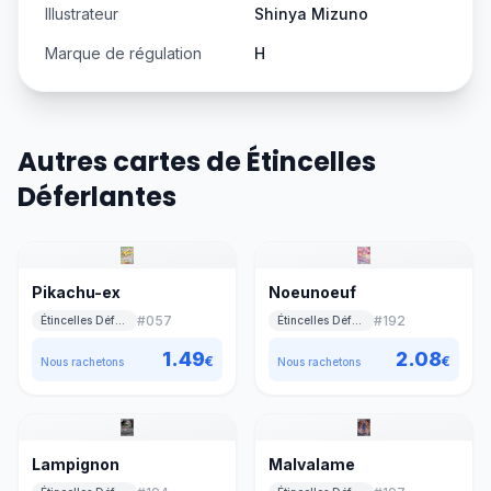
Illustrateur
Shinya Mizuno
Marque de régulation
H
Autres cartes de Étincelles
Déferlantes
Pikachu-ex
Noeunoeuf
#
057
#
192
Étincelles Déferlantes
Étincelles Déferlantes
1.49
2.08
€
€
Nous rachetons
Nous rachetons
Lampignon
Malvalame