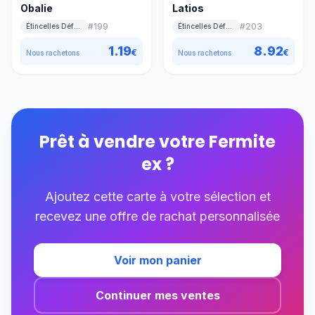
Obalie
Latios
#
199
#
203
Étincelles Déferlantes
Étincelles Déferlantes
1.19
8.92
€
€
Nous rachetons
Nous rachetons
Prêt à vendre votre
Fermite
ex
?
Ajoutez cette carte à votre sélection et
recevez une offre de rachat personnalisée
Voir mon panier
Continuer mes ventes