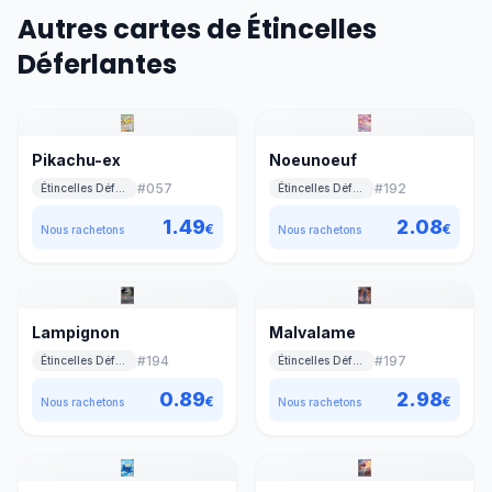
Autres cartes de Étincelles
Déferlantes
Pikachu-ex
Noeunoeuf
#
057
#
192
Étincelles Déferlantes
Étincelles Déferlantes
1.49
2.08
€
€
Nous rachetons
Nous rachetons
Lampignon
Malvalame
#
194
#
197
Étincelles Déferlantes
Étincelles Déferlantes
0.89
2.98
€
€
Nous rachetons
Nous rachetons