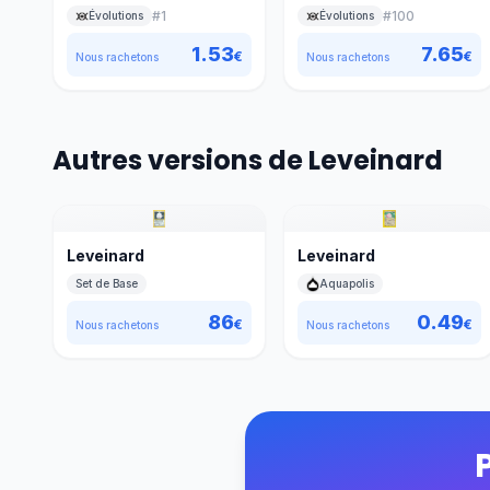
#
1
#
100
Évolutions
Évolutions
1.53
7.65
€
€
Nous rachetons
Nous rachetons
Autres versions de Leveinard
Leveinard
Leveinard
Set de Base
Aquapolis
86
0.49
€
€
Nous rachetons
Nous rachetons