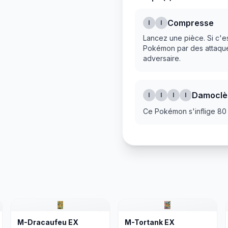
Compresse
I
I
Lancez une pièce. Si c'es
Pokémon par des attaque
adversaire.
Damoclè
I
I
I
I
Ce Pokémon s'inflige 80
M-Dracaufeu EX
M-Tortank EX