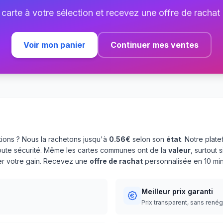
 carte à votre sélection et recevez une offre de rachat
Voir mon panier
Continuer mes ventes
ions ? Nous la rachetons jusqu'à
0.56€
selon son
état
. Notre plat
oute sécurité. Même les cartes communes ont de la
valeur
, surtout
ser votre gain. Recevez une
offre de rachat
personnalisée en 10 min
Meilleur prix garanti
Prix transparent, sans rené