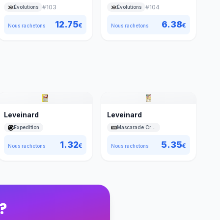
#
103
#
104
Évolutions
Évolutions
12.75
6.38
€
€
Nous rachetons
Nous rachetons
Leveinard
Leveinard
Expedition
Mascarade Crépusculaire
1.32
5.35
€
€
Nous rachetons
Nous rachetons
?