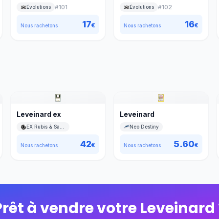
#
101
#
102
Évolutions
Évolutions
17
16
€
€
Nous rachetons
Nous rachetons
Leveinard ex
Leveinard
EX Rubis & Saphir
Neo Destiny
42
5.60
€
€
Nous rachetons
Nous rachetons
Prêt à vendre votre
Leveinard