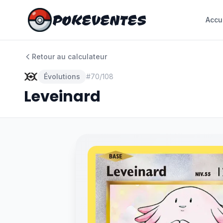
POKEVENTES
POKEVENTES
Accu
Accu
Retour au calculateur
Évolutions
#
70/108
Leveinard