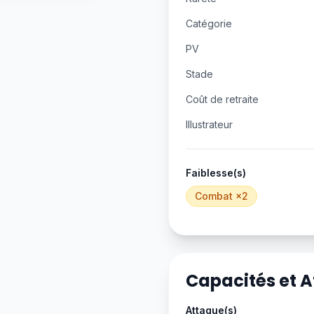
Catégorie
PV
Stade
Coût de retraite
Illustrateur
Faiblesse(s)
Combat
×2
Capacités et 
Attaque(s)