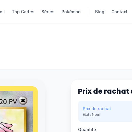
eil
eil
Top Cartes
Top Cartes
Séries
Séries
Pokémon
Pokémon
Blog
Blog
Contact
Contact
Prix de rachat 
Prix de rachat
État :
Neuf
Quantité