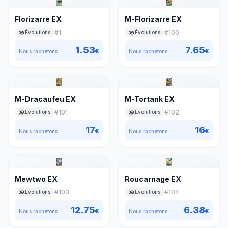
Florizarre EX
M-Florizarre EX
#
1
#
100
Évolutions
Évolutions
1.53
7.65
€
€
Nous rachetons
Nous rachetons
M-Dracaufeu EX
M-Tortank EX
#
101
#
102
Évolutions
Évolutions
17
16
€
€
Nous rachetons
Nous rachetons
Mewtwo EX
Roucarnage EX
#
103
#
104
Évolutions
Évolutions
12.75
6.38
€
€
Nous rachetons
Nous rachetons