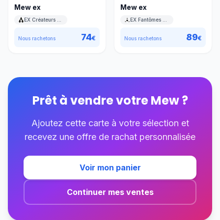
Mew ex
Mew ex
EX Créateurs de légendes
EX Fantômes Holon
74
89
€
€
Nous rachetons
Nous rachetons
Prêt à vendre votre
Mew
?
Ajoutez cette carte à votre sélection et
recevez une offre de rachat personnalisée
Voir mon panier
Continuer mes ventes