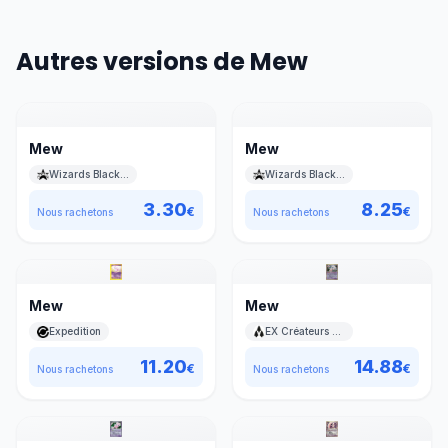
Autres versions de Mew
Mew
Mew
Wizards Black Star Promos
Wizards Black Star Promos
3.30
8.25
€
€
Nous rachetons
Nous rachetons
Mew
Mew
Expedition
EX Créateurs de légendes
11.20
14.88
€
€
Nous rachetons
Nous rachetons