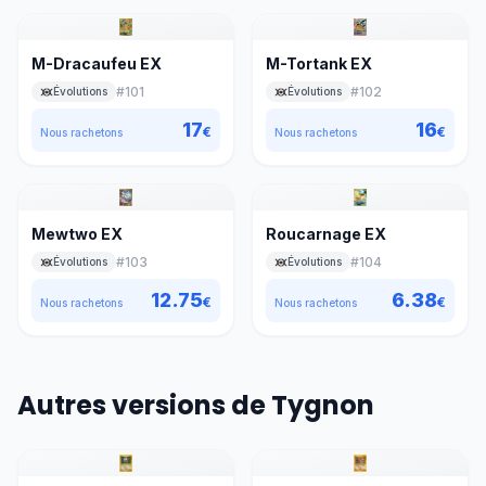
M-Dracaufeu EX
M-Tortank EX
#
101
#
102
Évolutions
Évolutions
17
16
€
€
Nous rachetons
Nous rachetons
Mewtwo EX
Roucarnage EX
#
103
#
104
Évolutions
Évolutions
12.75
6.38
€
€
Nous rachetons
Nous rachetons
Autres versions de Tygnon