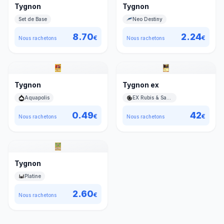
Tygnon
Tygnon
Set de Base
Neo Destiny
8.70
2.24
€
€
Nous rachetons
Nous rachetons
Tygnon
Tygnon ex
Aquapolis
EX Rubis & Saphir
0.49
42
€
€
Nous rachetons
Nous rachetons
Tygnon
Platine
2.60
€
Nous rachetons