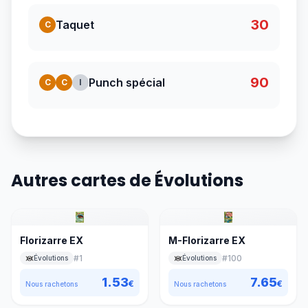
30
Taquet
C
90
Punch spécial
C
C
I
Autres cartes de Évolutions
Florizarre EX
M-Florizarre EX
#
1
#
100
Évolutions
Évolutions
1.53
7.65
€
€
Nous rachetons
Nous rachetons