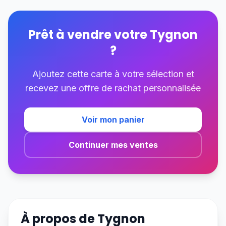
Prêt à vendre votre
Tygnon
?
Ajoutez cette carte à votre sélection et
recevez une offre de rachat personnalisée
Voir mon panier
Continuer mes ventes
À propos de
Tygnon