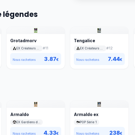
e légendes
Grotadmorv
Tengalice
#
11
#
12
EX Créateurs de légendes
EX Créateurs de légendes
3.87
7.44
€
€
Nous rachetons
Nous rachetons
Armaldo
Armaldo ex
EX Gardiens du Pouvoir
POP Série 1
4.33
238
€
€
Nous rachetons
Nous rachetons