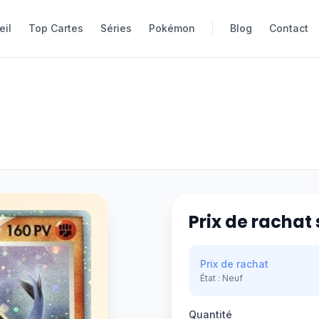
eil
eil
Top Cartes
Top Cartes
Séries
Séries
Pokémon
Pokémon
Blog
Blog
Contact
Contact
Prix de rachat 
Prix de rachat
État :
Neuf
Quantité