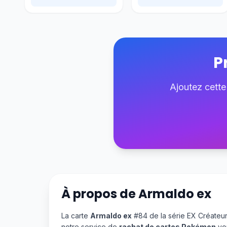
P
Ajoutez cette
À propos de
Armaldo ex
La carte
Armaldo ex
#84 de la série EX Créateu
notre service de
rachat de cartes Pokémon
vou