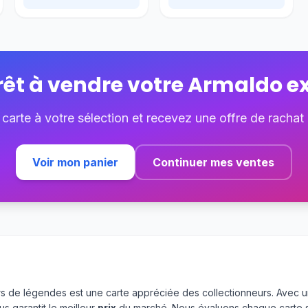
rêt à vendre votre
Armaldo e
 carte à votre sélection et recevez une offre de rachat
Voir mon panier
Continuer mes ventes
rs de légendes est une carte appréciée des collectionneurs. Avec 
s garantit le meilleur
prix
du marché. Nous évaluons chaque carte 