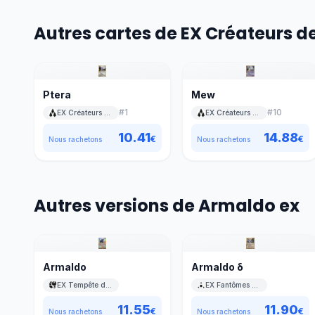
Autres cartes de EX Créateurs d
Ptera
Mew
#
1
#
10
EX Créateurs de légendes
EX Créateurs de légendes
10.41
14.88
€
€
Nous rachetons
Nous rachetons
Autres versions de Armaldo ex
Armaldo
Armaldo δ
EX Tempête de sable
EX Fantômes Holon
11.55
11.90
€
€
Nous rachetons
Nous rachetons