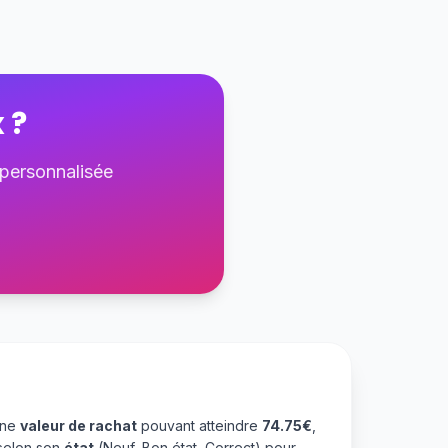
x
?
 personnalisée
une
valeur de rachat
pouvant atteindre
74.75€
,
selon son
état
(Neuf, Bon état, Correct) pour