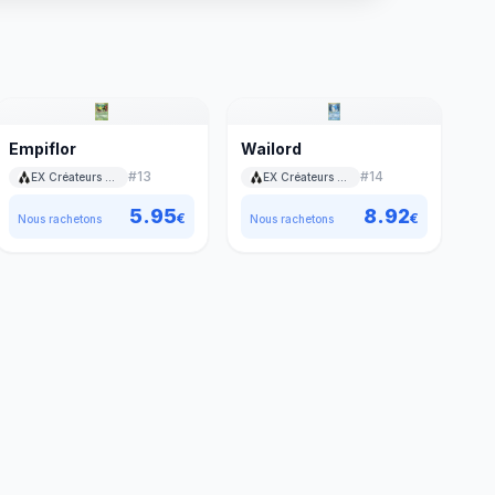
Empiflor
Wailord
#
13
#
14
EX Créateurs de légendes
EX Créateurs de légendes
5.95
8.92
€
€
Nous rachetons
Nous rachetons