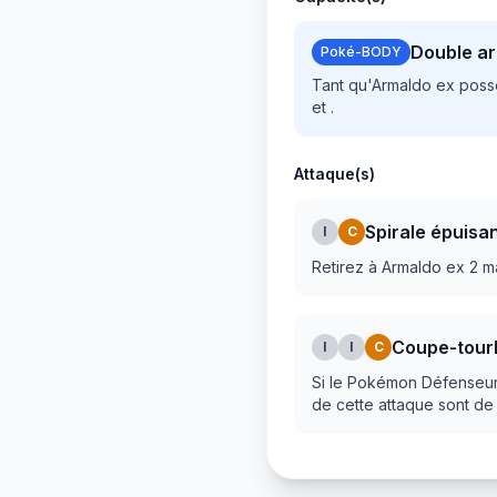
Double a
Poké-BODY
Tant qu'Armaldo ex possè
et .
Attaque(s)
Spirale épuisa
I
C
Retirez à Armaldo ex 2 m
Coupe-tourb
I
I
C
Si le Pokémon Défenseur
de cette attaque sont de 