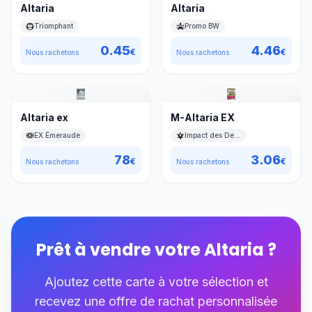
Altaria
Altaria
Triomphant
Promo BW
0.45
4.46
€
€
Nous rachetons
Nous rachetons
Altaria ex
M-Altaria EX
EX Émeraude
Impact des Destins
78
3.06
€
€
Nous rachetons
Nous rachetons
Prêt à vendre votre
Altaria
?
Ajoutez cette carte à votre sélection et
recevez une offre de rachat personnalisée