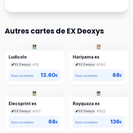
Autres cartes de EX Deoxys
Ludicolo
Hariyama ex
#
10
#
100
EX Deoxys
EX Deoxys
13.60
68
€
€
Nous rachetons
Nous rachetons
Elecsprint ex
Rayquaza ex
#
101
#
102
EX Deoxys
EX Deoxys
68
136
€
€
Nous rachetons
Nous rachetons