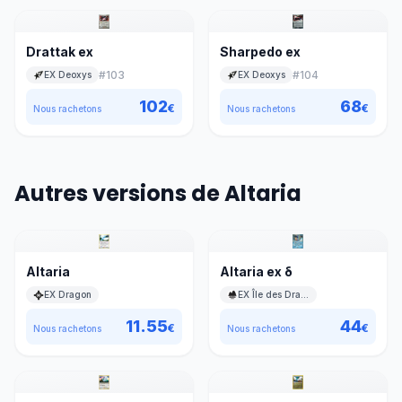
Drattak ex
Sharpedo ex
#
103
#
104
EX Deoxys
EX Deoxys
102
68
€
€
Nous rachetons
Nous rachetons
Autres versions de Altaria
Altaria
Altaria ex δ
EX Dragon
EX Île des Dragons
11.55
44
€
€
Nous rachetons
Nous rachetons