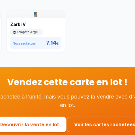
Zarbi V
Tempête Argentée
7.14
€
Nous rachetons
Vendez cette carte en lot !
rachetée à l'unité, mais vous pouvez la vendre avec d'a
en lot.
Découvrir la vente en lot
Voir les cartes rachetée