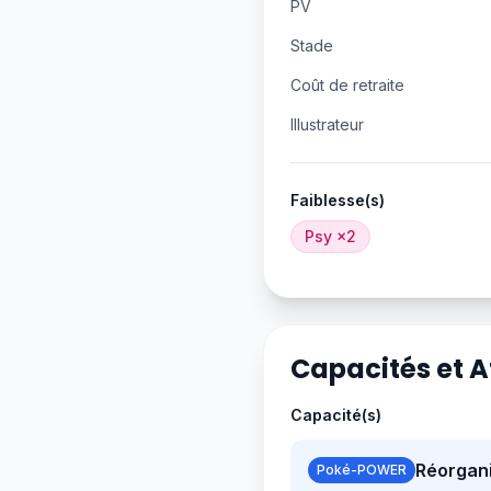
PV
Stade
Coût de retraite
Illustrateur
Faiblesse(s)
Psy
×2
Capacités et 
Capacité(s)
Réorgani
Poké-POWER