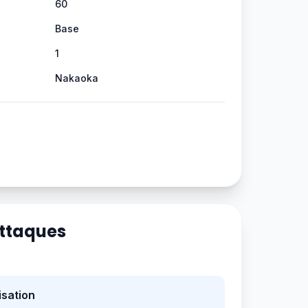
60
Base
1
Nakaoka
Attaques
sation