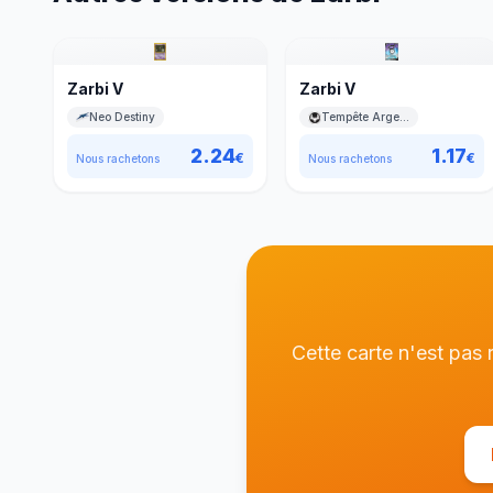
Zarbi V
Zarbi V
Neo Destiny
Tempête Argentée
2.24
1.17
€
€
Nous rachetons
Nous rachetons
Cette carte n'est pas 