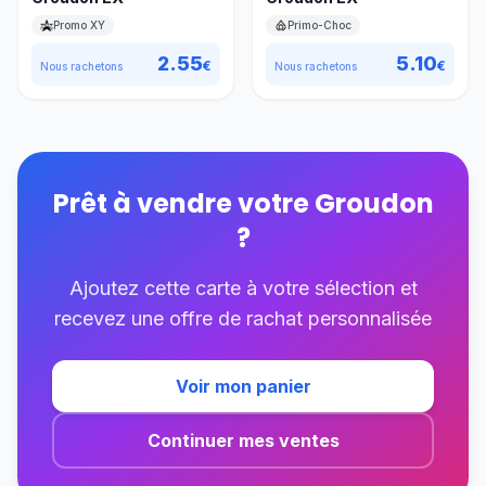
Promo XY
Primo-Choc
2.55
5.10
€
€
Nous rachetons
Nous rachetons
Prêt à vendre votre
Groudon
?
Ajoutez cette carte à votre sélection et
recevez une offre de rachat personnalisée
Voir mon panier
Continuer mes ventes