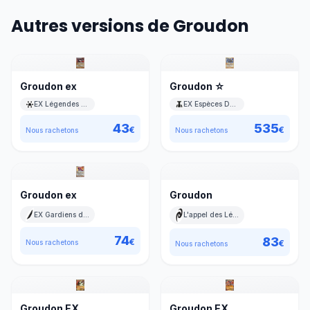
Autres versions de Groudon
Groudon ex
Groudon ☆
EX Légendes Oubliées
EX Espèces Delta
43
535
€
€
Nous rachetons
Nous rachetons
Groudon ex
Groudon
EX Gardiens de Cristal
L'appel des Légendes
74
83
€
€
Nous rachetons
Nous rachetons
Groudon EX
Groudon EX