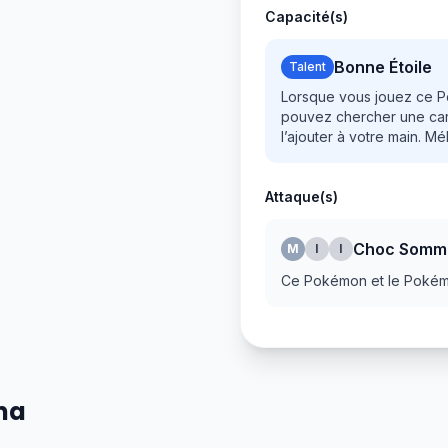
Capacité(s)
Bonne Étoile
Talent
Lorsque vous jouez ce P
pouvez chercher une cart
l’ajouter à votre main. M
Attaque(s)
Choc Somme
M
I
I
Ce Pokémon et le Pokémo
sma