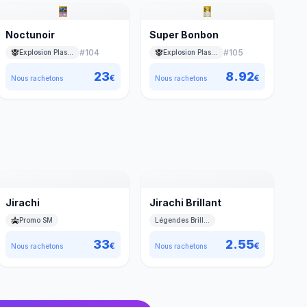
Noctunoir
Super Bonbon
#
104
#
105
Explosion Plasma
Explosion Plasma
23
8.92
€
€
Nous rachetons
Nous rachetons
Jirachi
Jirachi Brillant
Promo SM
Légendes Brillantes
33
2.55
€
€
Nous rachetons
Nous rachetons