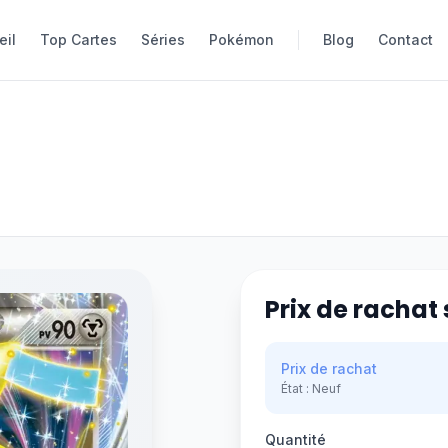
eil
eil
Top Cartes
Top Cartes
Séries
Séries
Pokémon
Pokémon
Blog
Blog
Contact
Contact
Prix de rachat 
Prix de rachat
État :
Neuf
Quantité