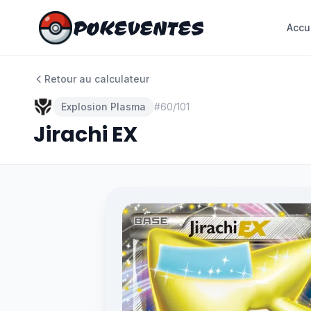
POKEVENTES
POKEVENTES
Accu
Accu
Retour au calculateur
Explosion Plasma
#
60/101
Jirachi EX