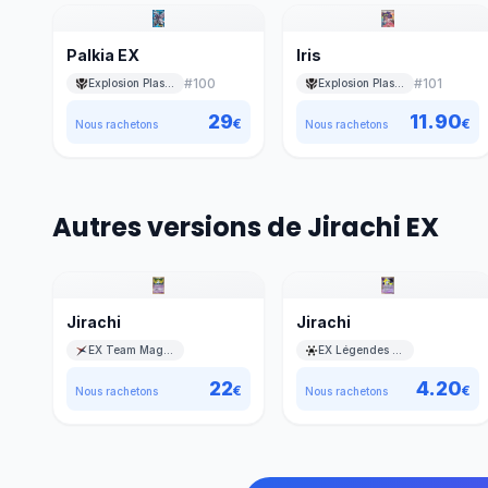
Palkia EX
Iris
#
100
#
101
Explosion Plasma
Explosion Plasma
29
11.90
€
€
Nous rachetons
Nous rachetons
Autres versions de Jirachi EX
Jirachi
Jirachi
EX Team Magma vs Team Aqua
EX Légendes Oubliées
22
4.20
€
€
Nous rachetons
Nous rachetons