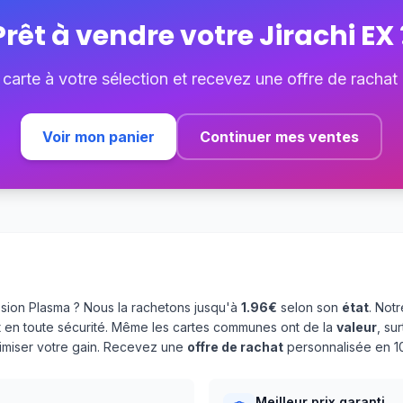
Prêt à vendre votre
Jirachi EX
 carte à votre sélection et recevez une offre de rachat
Voir mon panier
Continuer mes ventes
ion Plasma ? Nous la rachetons jusqu'à
1.96€
selon son
état
. Not
 en toute sécurité. Même les cartes communes ont de la
valeur
, su
aximiser votre gain. Recevez une
offre de rachat
personnalisée en 10
Meilleur prix garanti