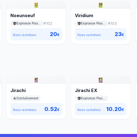
Noeunoeuf
Viridium
#
102
#
103
Explosion Plasma
Explosion Plasma
20
23
€
€
Nous rachetons
Nous rachetons
Jirachi
Jirachi EX
Déchaînement
Explosion Plasma
0.52
10.20
€
€
Nous rachetons
Nous rachetons