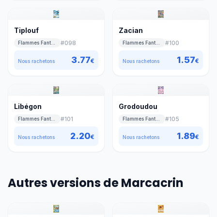
Tiplouf
Zacian
#
098
#
100
Flammes Fantasmagoriques
Flammes Fantasmagoriques
3.77
1.57
€
€
Nous rachetons
Nous rachetons
Libégon
Grodoudou
#
101
#
105
Flammes Fantasmagoriques
Flammes Fantasmagoriques
2.20
1.89
€
€
Nous rachetons
Nous rachetons
Autres versions de Marcacrin