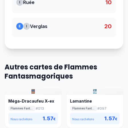
10
Ruée
I
20
Verglas
E
I
Autres cartes de Flammes
Fantasmagoriques
Méga-Dracaufeu X-ex
Lamantine
#
013
#
097
Flammes Fantasmagoriques
Flammes Fantasmagoriques
1.57
1.57
€
€
Nous rachetons
Nous rachetons