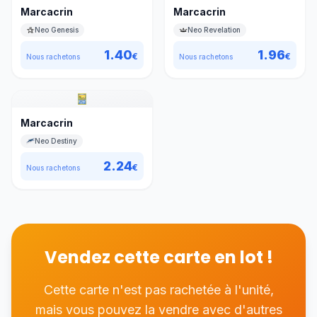
Marcacrin
Marcacrin
Neo Genesis
Neo Revelation
1.40
1.96
€
€
Nous rachetons
Nous rachetons
Marcacrin
Neo Destiny
2.24
€
Nous rachetons
Vendez cette carte en lot !
Cette carte n'est pas rachetée à l'unité,
mais vous pouvez la vendre avec d'autres