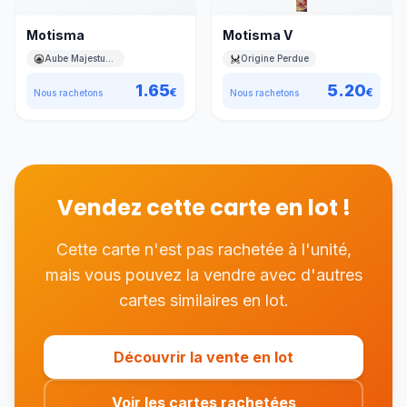
Motisma
Motisma V
Aube Majestueuse
Origine Perdue
1.65
5.20
€
€
Nous rachetons
Nous rachetons
Vendez cette carte en lot !
Cette carte n'est pas rachetée à l'unité,
mais vous pouvez la vendre avec d'autres
cartes similaires en lot.
Découvrir la vente en lot
Voir les cartes rachetées