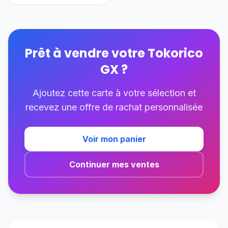
Prêt à vendre votre
Tokorico
GX
?
Ajoutez cette carte à votre sélection et
recevez une offre de rachat personnalisée
Voir mon panier
Continuer mes ventes