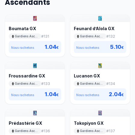
Ascendants
Boumata GX
Feunard d’Alola GX
#
131
#
132
Gardiens Ascendants
Gardiens Ascendants
1.04
5.10
€
€
Nous rachetons
Nous rachetons
Froussardine GX
Lucanon GX
#
133
#
134
Gardiens Ascendants
Gardiens Ascendants
1.04
2.04
€
€
Nous rachetons
Nous rachetons
Prédastérie GX
Tokopiyon GX
#
136
#
137
Gardiens Ascendants
Gardiens Ascendants