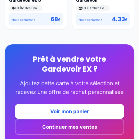
Gardevoir ex δ
Gardevoir
EX Île des Dragons
EX Gardiens du Pouvoir
68
4.33
€
€
Nous rachetons
Nous rachetons
Prêt à vendre votre
Gardevoir EX
?
Ajoutez cette carte à votre sélection et
recevez une offre de rachat personnalisée
Voir mon panier
Continuer mes ventes