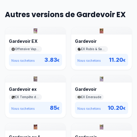
Autres versions de Gardevoir EX
Gardevoir EX
Gardevoir
Offensive Vapeur
EX Rubis & Saphir
3.83
11.20
€
€
Nous rachetons
Nous rachetons
Gardevoir ex
Gardevoir
EX Tempête de sable
EX Émeraude
85
10.20
€
€
Nous rachetons
Nous rachetons