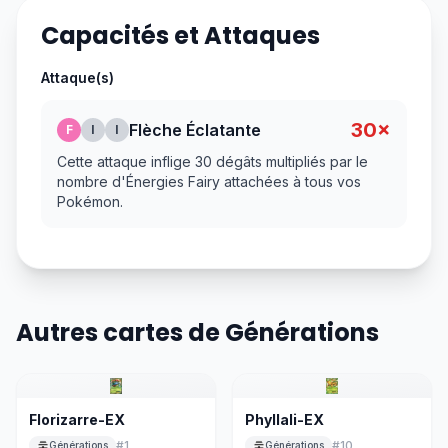
Capacités et Attaques
Attaque(s)
30×
Flèche Éclatante
F
I
I
Cette attaque inflige 30 dégâts multipliés par le
nombre d'Énergies Fairy attachées à tous vos
Pokémon.
Autres cartes de Générations
Florizarre-EX
Phyllali-EX
#
1
#
10
Générations
Générations