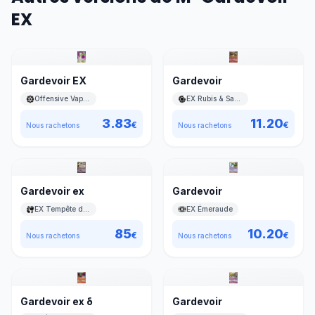
EX
Gardevoir EX
Gardevoir
Offensive Vapeur
EX Rubis & Saphir
3.83
11.20
€
€
Nous rachetons
Nous rachetons
Gardevoir ex
Gardevoir
EX Tempête de sable
EX Émeraude
85
10.20
€
€
Nous rachetons
Nous rachetons
Gardevoir ex δ
Gardevoir