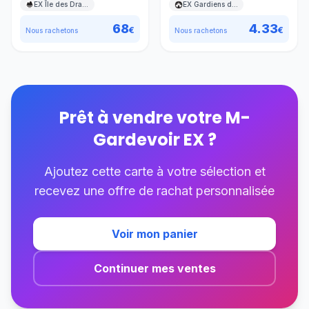
EX Île des Dragons
EX Gardiens du Pouvoir
68
4.33
€
€
Nous rachetons
Nous rachetons
Prêt à vendre votre
M-
Gardevoir EX
?
Ajoutez cette carte à votre sélection et
recevez une offre de rachat personnalisée
Voir mon panier
Continuer mes ventes