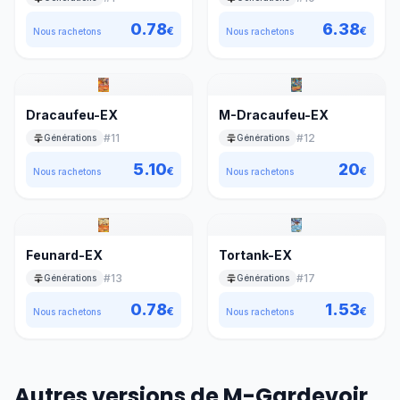
0.78
6.38
€
€
Nous rachetons
Nous rachetons
Dracaufeu-EX
M-Dracaufeu-EX
#
11
#
12
Générations
Générations
5.10
20
€
€
Nous rachetons
Nous rachetons
Feunard-EX
Tortank-EX
#
13
#
17
Générations
Générations
0.78
1.53
€
€
Nous rachetons
Nous rachetons
Autres versions de M-Gardevoir