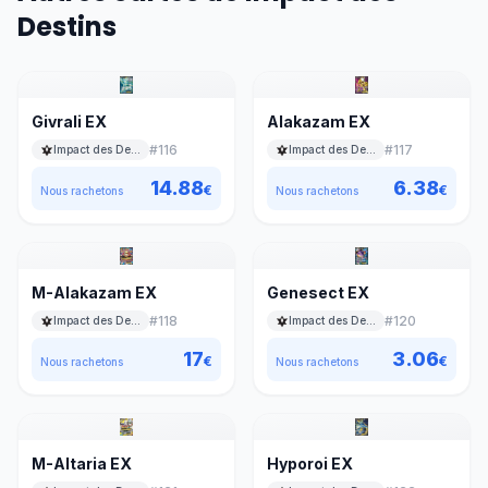
Destins
Givrali EX
Alakazam EX
#
116
#
117
Impact des Destins
Impact des Destins
14.88
6.38
€
€
Nous rachetons
Nous rachetons
M-Alakazam EX
Genesect EX
#
118
#
120
Impact des Destins
Impact des Destins
17
3.06
€
€
Nous rachetons
Nous rachetons
M-Altaria EX
Hyporoi EX