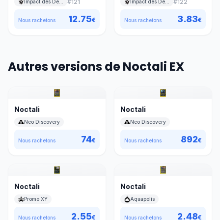
#
121
#
122
Impact des Destins
Impact des Destins
12.75
3.83
€
€
Nous rachetons
Nous rachetons
Autres versions de Noctali EX
Noctali
Noctali
Neo Discovery
Neo Discovery
74
892
€
€
Nous rachetons
Nous rachetons
Noctali
Noctali
Promo XY
Aquapolis
2.55
2.48
€
€
Nous rachetons
Nous rachetons