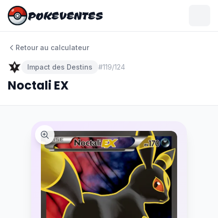
POKEVENTES
POKEVENTES
Retour au calculateur
Impact des Destins
#
119/124
Noctali EX