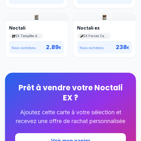
Noctali
Noctali ex
EX Tempête de sable
EX Forces Cachées
2.89
238
€
€
Nous rachetons
Nous rachetons
Prêt à vendre votre
Noctali
EX
?
Ajoutez cette carte à votre sélection et
recevez une offre de rachat personnalisée
Voir mon panier