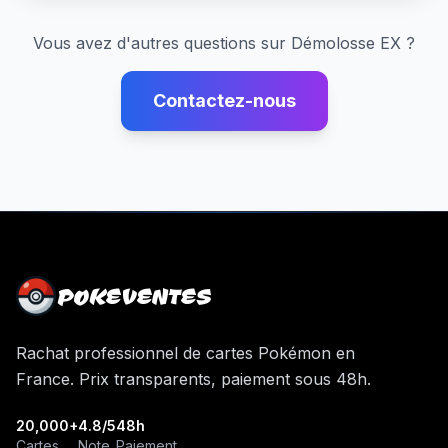
Vous avez d'autres questions sur
Démolosse EX
?
Contactez-nous
POKEVENTES
Rachat professionnel de cartes Pokémon en
France. Prix transparents, paiement sous 48h.
20,000+
4.8/5
48h
Cartes
Note
Paiement