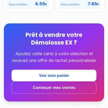
4.55
7.65
€
€
Nous rachetons
Nous rachetons
Prêt à vendre votre
Démolosse EX
?
Ajoutez cette carte à votre sélection et
recevez une offre de rachat personnalisée
Voir mon panier
Continuer mes ventes