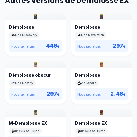
Autres versions de Démolosse EX
Démolosse
Démolosse
Neo Discovery
Neo Revelation
446
297
€
€
Nous rachetons
Nous rachetons
Démolosse obscur
Démolosse
Neo Destiny
Aquapolis
297
2.48
€
€
Nous rachetons
Nous rachetons
M-Démolosse EX
Démolosse EX
Impulsion Turbo
Impulsion Turbo