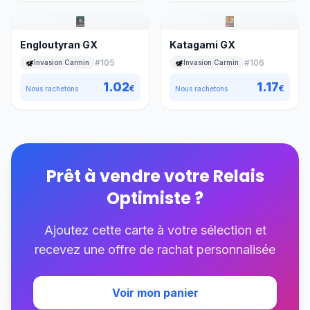
Engloutyran GX
Katagami GX
#
105
#
106
Invasion Carmin
Invasion Carmin
1.02
1.17
€
€
Nous rachetons
Nous rachetons
Prêt à vendre votre
Relais
Optimiste
?
Ajoutez cette carte à votre sélection et
recevez une offre de rachat personnalisée
Voir mon panier