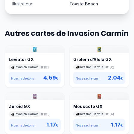
Illustrateur
Toyste Beach
Autres cartes de Invasion Carmin
Léviator GX
Grolem d’Alola GX
#
101
#
102
Invasion Carmin
Invasion Carmin
4.59
2.04
€
€
Nous rachetons
Nous rachetons
Zéroïd GX
Mouscoto GX
#
103
#
104
Invasion Carmin
Invasion Carmin
1.17
1.17
€
€
Nous rachetons
Nous rachetons