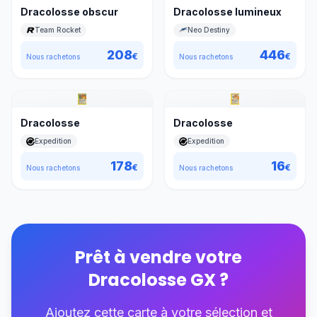
Dracolosse obscur
Dracolosse lumineux
Team Rocket
Neo Destiny
208
446
€
€
Nous rachetons
Nous rachetons
Dracolosse
Dracolosse
Expedition
Expedition
178
16
€
€
Nous rachetons
Nous rachetons
Prêt à vendre votre
Dracolosse GX
?
Ajoutez cette carte à votre sélection et