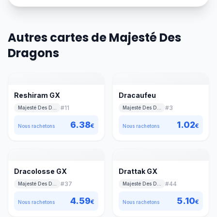
Autres cartes de Majesté Des
Dragons
Reshiram GX
Dracaufeu
#
11
#
3
Majesté Des Dragons
Majesté Des Dragons
6.38
1.02
€
€
Nous rachetons
Nous rachetons
Dracolosse GX
Drattak GX
#
37
#
44
Majesté Des Dragons
Majesté Des Dragons
4.59
5.10
€
€
Nous rachetons
Nous rachetons