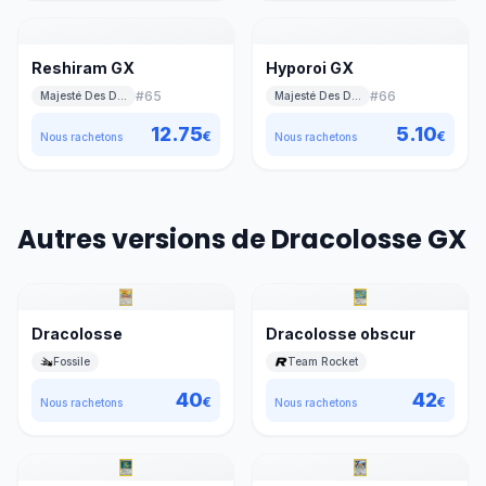
Reshiram GX
Hyporoi GX
#
65
#
66
Majesté Des Dragons
Majesté Des Dragons
12.75
5.10
€
€
Nous rachetons
Nous rachetons
Autres versions de Dracolosse GX
Dracolosse
Dracolosse obscur
Fossile
Team Rocket
40
42
€
€
Nous rachetons
Nous rachetons