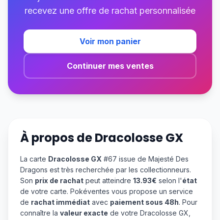
recevez une offre de rachat personnalisée
Voir mon panier
Continuer mes ventes
À propos de
Dracolosse GX
La carte
Dracolosse GX
#67 issue de Majesté Des
Dragons est très recherchée par les collectionneurs.
Son
prix de rachat
peut atteindre
13.93€
selon l'
état
de votre carte. Pokéventes vous propose un service
de
rachat immédiat
avec
paiement sous 48h
. Pour
connaître la
valeur exacte
de votre Dracolosse GX,