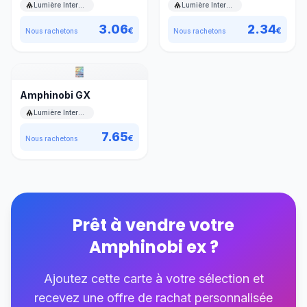
Lumière Interdite
Lumière Interdite
3.06
2.34
€
€
Nous rachetons
Nous rachetons
Amphinobi GX
Lumière Interdite
7.65
€
Nous rachetons
Prêt à vendre votre
Amphinobi ex
?
Ajoutez cette carte à votre sélection et
recevez une offre de rachat personnalisée