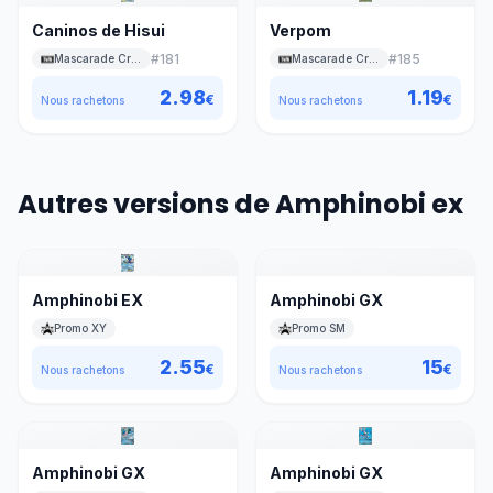
Caninos de Hisui
Verpom
#
181
#
185
Mascarade Crépusculaire
Mascarade Crépusculaire
2.98
1.19
€
€
Nous rachetons
Nous rachetons
Autres versions de Amphinobi ex
Amphinobi EX
Amphinobi GX
Promo XY
Promo SM
2.55
15
€
€
Nous rachetons
Nous rachetons
Amphinobi GX
Amphinobi GX