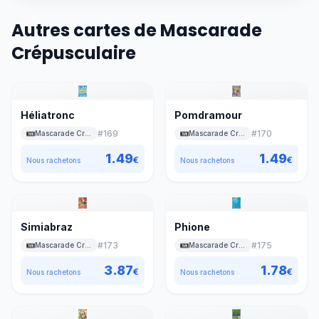
Autres cartes de Mascarade
Crépusculaire
Héliatronc
Pomdramour
#
169
#
170
Mascarade Crépusculaire
Mascarade Crépusculaire
1.49
1.49
€
€
Nous rachetons
Nous rachetons
Simiabraz
Phione
#
173
#
175
Mascarade Crépusculaire
Mascarade Crépusculaire
3.87
1.78
€
€
Nous rachetons
Nous rachetons