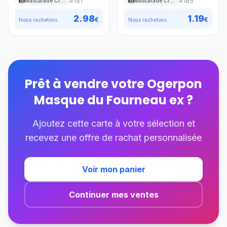
#
181
#
185
Mascarade Crépusculaire
Mascarade Crépusculaire
2.98
1.19
€
€
Nous rachetons
Nous rachetons
Prêt à vendre votre
Ogerpon
Masque du Fourneau ex
?
Ajoutez cette carte à votre sélection et
recevez une offre de rachat personnalisée
Voir mon panier
Continuer mes ventes