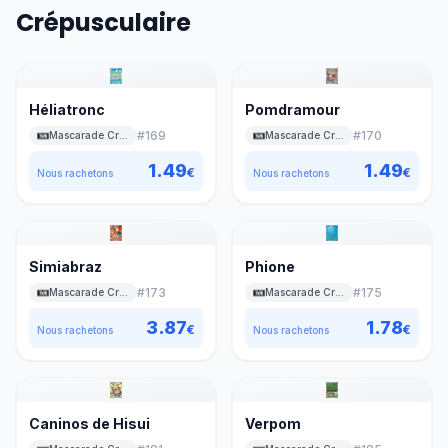
Crépusculaire
Héliatronc
Pomdramour
#
169
#
170
Mascarade Crépusculaire
Mascarade Crépusculaire
1.49
1.49
€
€
Nous rachetons
Nous rachetons
Simiabraz
Phione
#
173
#
175
Mascarade Crépusculaire
Mascarade Crépusculaire
3.87
1.78
€
€
Nous rachetons
Nous rachetons
Caninos de Hisui
Verpom