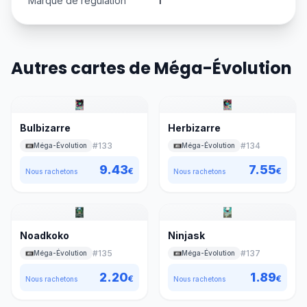
Marque de régulation
I
Autres cartes de Méga-Évolution
Bulbizarre
Herbizarre
#
133
#
134
Méga-Évolution
Méga-Évolution
9.43
7.55
€
€
Nous rachetons
Nous rachetons
Noadkoko
Ninjask
#
135
#
137
Méga-Évolution
Méga-Évolution
2.20
1.89
€
€
Nous rachetons
Nous rachetons