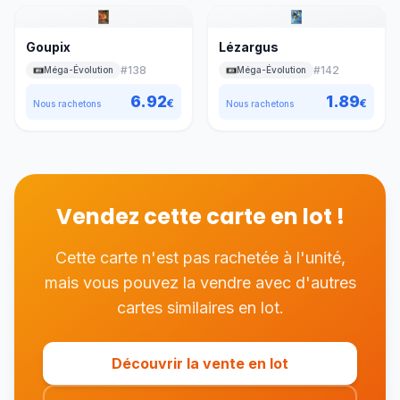
Goupix
Lézargus
#
138
#
142
Méga-Évolution
Méga-Évolution
6.92
1.89
€
€
Nous rachetons
Nous rachetons
Vendez cette carte en lot !
Cette carte n'est pas rachetée à l'unité,
mais vous pouvez la vendre avec d'autres
cartes similaires en lot.
Découvrir la vente en lot