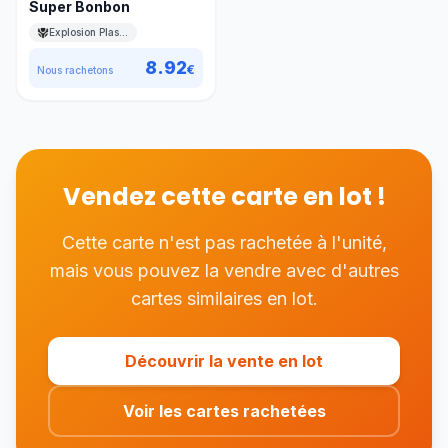
Super Bonbon
Explosion Plasma
8.92
€
Nous rachetons
Vendez cette carte en lot !
Cette carte n'est pas rachetée à l'unité,
mais vous pouvez la vendre avec d'autres
cartes similaires en lot.
Découvrir la vente en lot
Voir les cartes rachetées