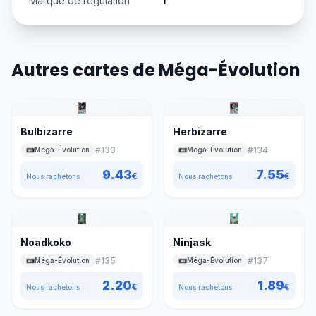
Marque de régulation
I
Autres cartes de Méga-Évolution
Bulbizarre
Herbizarre
#
133
#
134
Méga-Évolution
Méga-Évolution
9.43
7.55
€
€
Nous rachetons
Nous rachetons
Noadkoko
Ninjask
#
135
#
137
Méga-Évolution
Méga-Évolution
2.20
1.89
€
€
Nous rachetons
Nous rachetons