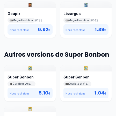
Goupix
Lézargus
#
138
#
142
Méga-Évolution
Méga-Évolution
6.92
1.89
€
€
Nous rachetons
Nous rachetons
Autres versions de Super Bonbon
Super Bonbon
Super Bonbon
Gardiens Ascendants
Écarlate et Violet
5.10
1.04
€
€
Nous rachetons
Nous rachetons