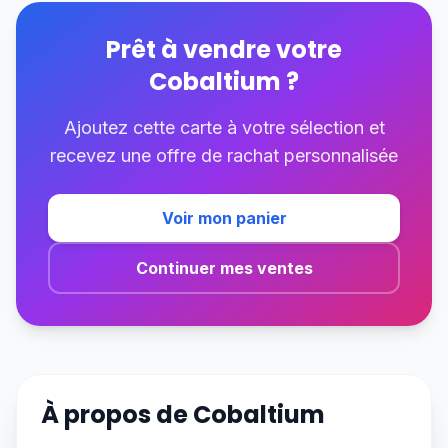
Prêt à vendre votre
Cobaltium
?
Ajoutez cette carte à votre sélection et
recevez une offre de rachat personnalisée
Voir mon panier
Continuer mes ventes
À propos de
Cobaltium