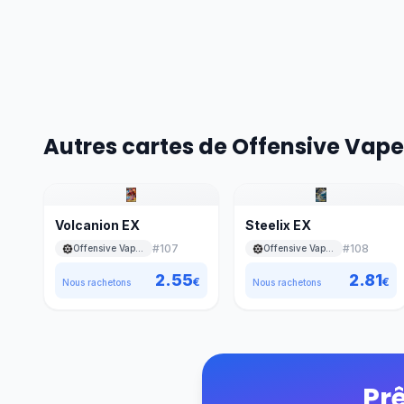
Autres cartes de Offensive Vap
Volcanion EX
Steelix EX
#
107
#
108
Offensive Vapeur
Offensive Vapeur
2.55
2.81
€
€
Nous rachetons
Nous rachetons
Pr