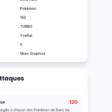
Pokémon
150
TURBO
Yveltal
0
5ban Graphics
Attaques
120
que
0 dégâts à chacun des Pokémon de Banc de