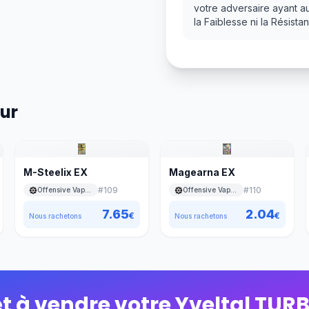
votre adversaire ayant a
la Faiblesse ni la Résis
eur
M-Steelix EX
Magearna EX
#
109
#
110
Offensive Vapeur
Offensive Vapeur
7.65
2.04
€
€
Nous rachetons
Nous rachetons
êt à vendre votre
Yveltal TUR