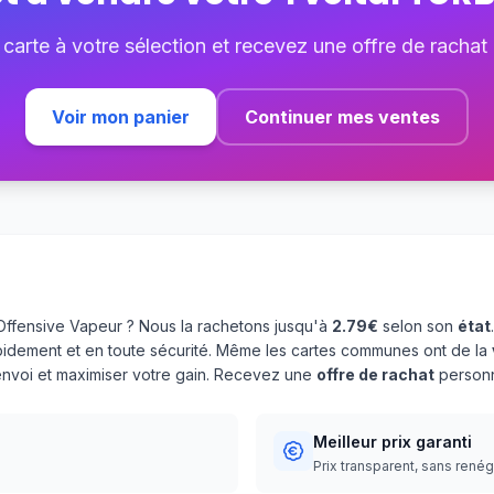
 carte à votre sélection et recevez une offre de rachat
Voir mon panier
Continuer mes ventes
ffensive Vapeur ? Nous la rachetons jusqu'à
2.79€
selon son
état
pidement et en toute sécurité. Même les cartes communes ont de la
'envoi et maximiser votre gain. Recevez une
offre de rachat
personn
Meilleur prix garanti
Prix transparent, sans rené