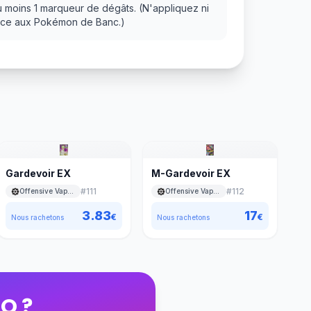
u moins 1 marqueur de dégâts. (N'appliquez ni
tance aux Pokémon de Banc.)
Gardevoir EX
M-Gardevoir EX
#
111
#
112
Offensive Vapeur
Offensive Vapeur
3.83
17
€
€
Nous rachetons
Nous rachetons
BO
?