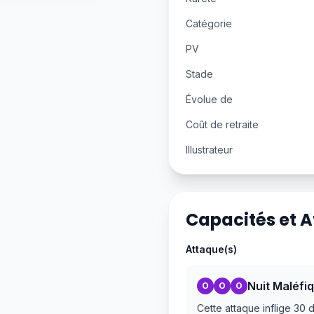
Catégorie
PV
Stade
Évolue de
Coût de retraite
Illustrateur
Capacités et 
Attaque(s)
Nuit Maléfi
O
O
O
Cette attaque inflige 3