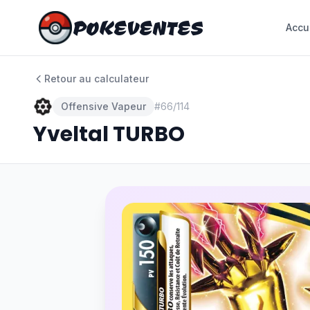
POKEVENTES
POKEVENTES
Accu
Accu
Retour au calculateur
Offensive Vapeur
#
66/114
Yveltal TURBO