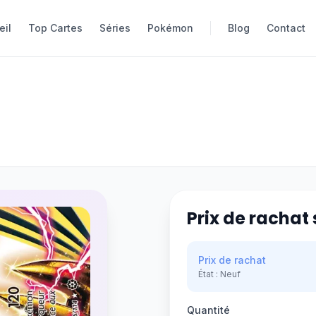
eil
eil
Top Cartes
Top Cartes
Séries
Séries
Pokémon
Pokémon
Blog
Blog
Contact
Contact
Prix de rachat 
Prix de rachat
État :
Neuf
Quantité