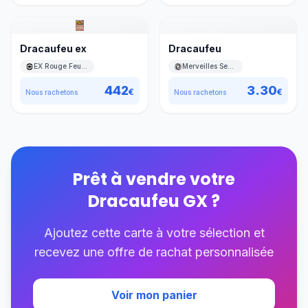
Dracaufeu ex
Dracaufeu
EX Rouge Feu & Vert Feuille
Merveilles Secrètes
442
3.30
€
€
Nous rachetons
Nous rachetons
Prêt à vendre votre
Dracaufeu GX
?
Ajoutez cette carte à votre sélection et
recevez une offre de rachat personnalisée
Voir mon panier