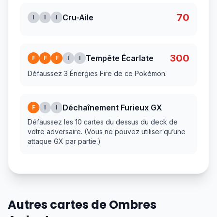
70
Cru-Aile
I
I
I
300
Tempête Écarlate
F
F
F
I
I
Défaussez 3 Énergies Fire de ce Pokémon.
Déchaînement Furieux GX
F
I
I
Défaussez les 10 cartes du dessus du deck de
votre adversaire. (Vous ne pouvez utiliser qu’une
attaque GX par partie.)
Autres cartes de Ombres