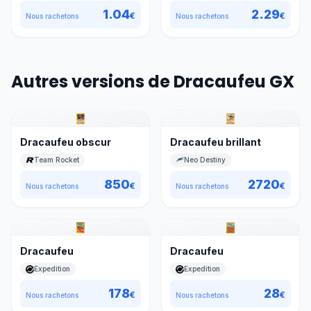
1.04
2.29
€
€
Nous rachetons
Nous rachetons
Autres versions de Dracaufeu GX
Dracaufeu obscur
Dracaufeu brillant
Team Rocket
Neo Destiny
850
2720
€
€
Nous rachetons
Nous rachetons
Dracaufeu
Dracaufeu
Expedition
Expedition
178
28
€
€
Nous rachetons
Nous rachetons