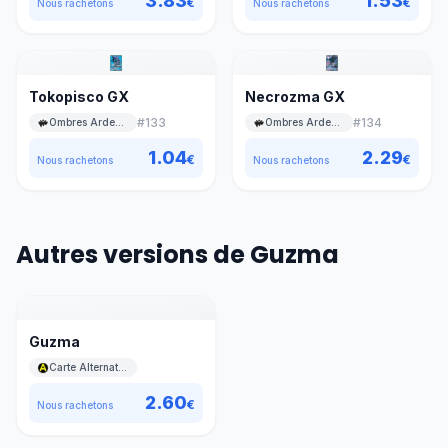
3.83
1.53
€
€
Nous rachetons
Nous rachetons
Tokopisco GX
Necrozma GX
#
133
#
134
Ombres Ardentes
Ombres Ardentes
1.04
2.29
€
€
Nous rachetons
Nous rachetons
Autres versions de Guzma
Guzma
Carte Alternative A Jaune
2.60
€
Nous rachetons