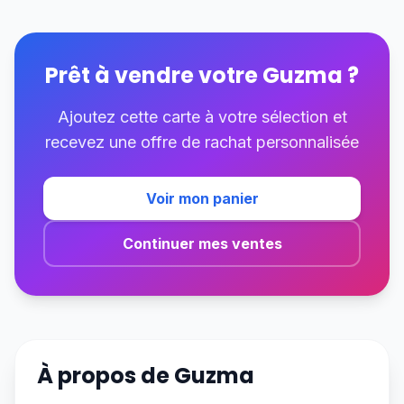
Prêt à vendre votre
Guzma
?
Ajoutez cette carte à votre sélection et
recevez une offre de rachat personnalisée
Voir mon panier
Continuer mes ventes
À propos de
Guzma