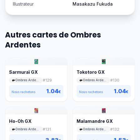
Illustrateur
Masakazu Fukuda
Autres cartes de Ombres
Ardentes
Sarmuraï GX
Tokotoro GX
#
129
#
130
Ombres Ardentes
Ombres Ardentes
1.04
1.04
€
€
Nous rachetons
Nous rachetons
Ho-Oh GX
Malamandre GX
#
131
#
132
Ombres Ardentes
Ombres Ardentes