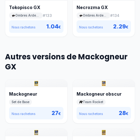
Tokopisco GX
Necrozma GX
#
133
#
134
Ombres Ardentes
Ombres Ardentes
1.04
2.29
€
€
Nous rachetons
Nous rachetons
Autres versions de Mackogneur
GX
Mackogneur
Mackogneur obscur
Set de Base
Team Rocket
27
28
€
€
Nous rachetons
Nous rachetons