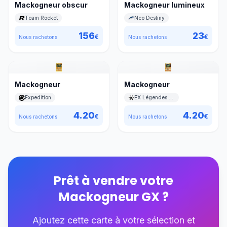
Mackogneur obscur
Mackogneur lumineux
Team Rocket
Neo Destiny
156
23
€
€
Nous rachetons
Nous rachetons
Mackogneur
Mackogneur
Expedition
EX Légendes Oubliées
4.20
4.20
€
€
Nous rachetons
Nous rachetons
Prêt à vendre votre
Mackogneur GX
?
Ajoutez cette carte à votre sélection et