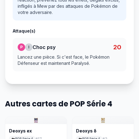
infligés à Mew par des attaques de Pokémon de
votre adversaire.
Attaque(s)
20
Choc psy
P
I
Lancez une pièce. Si c'est face, le Pokémon
Défenseur est maintenant Paralysé.
Autres cartes de POP Série 4
Deoxys ex
Deoxys δ
#
17
#
2
POP Série 4
POP Série 4