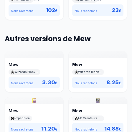
102
23
€
€
Nous rachetons
Nous rachetons
Autres versions de Mew
Mew
Mew
Wizards Black Star Promos
Wizards Black Star Promos
3.30
8.25
€
€
Nous rachetons
Nous rachetons
Mew
Mew
Expedition
EX Créateurs de légendes
11.20
14.88
€
€
Nous rachetons
Nous rachetons