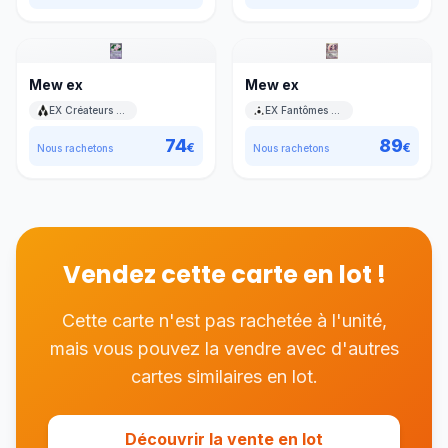
Mew ex
Mew ex
EX Créateurs de légendes
EX Fantômes Holon
74
89
€
€
Nous rachetons
Nous rachetons
Vendez cette carte en lot !
Cette carte n'est pas rachetée à l'unité,
mais vous pouvez la vendre avec d'autres
cartes similaires en lot.
Découvrir la vente en lot