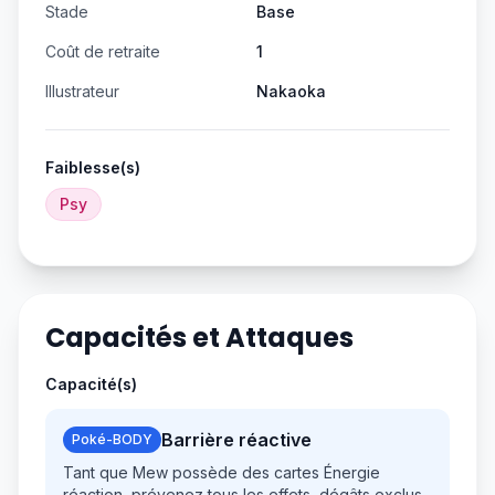
Stade
Base
Coût de retraite
1
Illustrateur
Nakaoka
Faiblesse(s)
Psy
Capacités et Attaques
Capacité(s)
Barrière réactive
Poké-BODY
Tant que Mew possède des cartes Énergie
réaction, prévenez tous les effets, dégâts exclus,