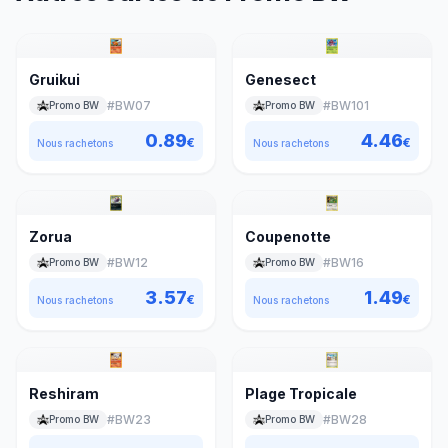
Gruikui
Genesect
#
BW07
#
BW101
Promo BW
Promo BW
0.89
4.46
€
€
Nous rachetons
Nous rachetons
Zorua
Coupenotte
#
BW12
#
BW16
Promo BW
Promo BW
3.57
1.49
€
€
Nous rachetons
Nous rachetons
Reshiram
Plage Tropicale
#
BW23
#
BW28
Promo BW
Promo BW