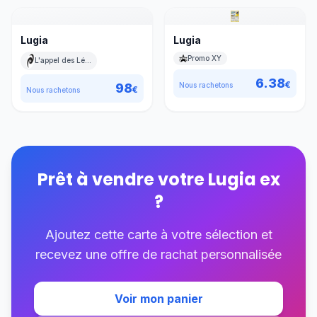
Lugia
Lugia
Promo XY
L'appel des Légendes
6.38
€
98
Nous rachetons
€
Nous rachetons
Prêt à vendre votre
Lugia ex
?
Ajoutez cette carte à votre sélection et
recevez une offre de rachat personnalisée
Voir mon panier