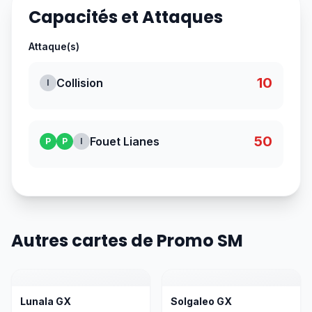
Capacités et Attaques
Attaque(s)
10
Collision
I
50
Fouet Lianes
P
P
I
Autres cartes de Promo SM
Lunala GX
Solgaleo GX