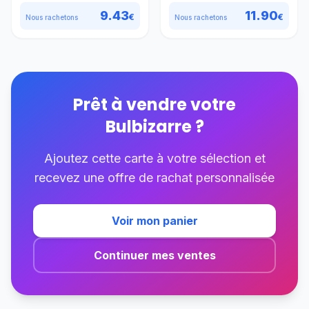
9.43
11.90
€
€
Nous rachetons
Nous rachetons
Prêt à vendre votre
Bulbizarre
?
Ajoutez cette carte à votre sélection et
recevez une offre de rachat personnalisée
Voir mon panier
Continuer mes ventes