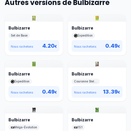
Autres versions de Bulbizarre
Bulbizarre
Bulbizarre
Set de Base
Expedition
4.20
0.49
€
€
Nous rachetons
Nous rachetons
Bulbizarre
Bulbizarre
Expedition
Couronne Stellaire
0.49
13.39
€
€
Nous rachetons
Nous rachetons
Bulbizarre
Bulbizarre
Méga-Évolution
151