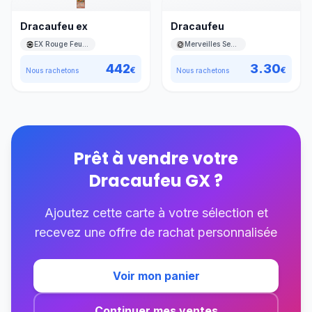
Dracaufeu ex
Dracaufeu
EX Rouge Feu & Vert Feuille
Merveilles Secrètes
442
3.30
€
€
Nous rachetons
Nous rachetons
Prêt à vendre votre
Dracaufeu GX
?
Ajoutez cette carte à votre sélection et
recevez une offre de rachat personnalisée
Voir mon panier
Continuer mes ventes