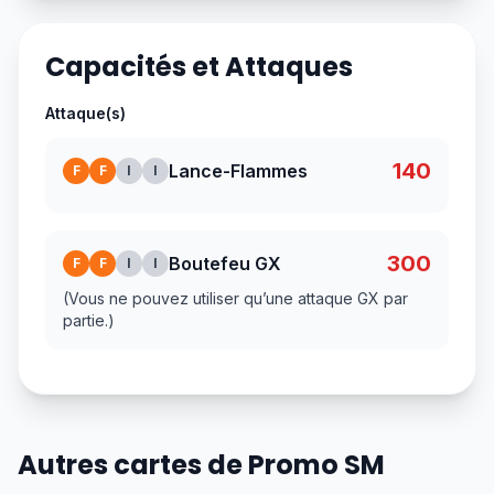
Capacités et Attaques
Attaque(s)
140
Lance-Flammes
F
F
I
I
300
Boutefeu GX
F
F
I
I
(Vous ne pouvez utiliser qu’une attaque GX par
partie.)
Autres cartes de Promo SM