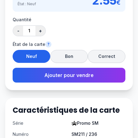
2.55
€
État :
Neuf
Quantité
-
+
État de la carte
?
Neuf
Bon
Correct
Ajouter pour vendre
Caractéristiques de la carte
Série
Promo SM
Numéro
SM211 / 236