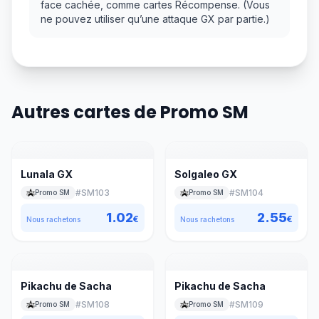
face cachée, comme cartes Récompense. (Vous
ne pouvez utiliser qu’une attaque GX par partie.)
Autres cartes de Promo SM
Lunala GX
Solgaleo GX
#
SM103
#
SM104
Promo SM
Promo SM
1.02
2.55
€
€
Nous rachetons
Nous rachetons
Pikachu de Sacha
Pikachu de Sacha
#
SM108
#
SM109
Promo SM
Promo SM