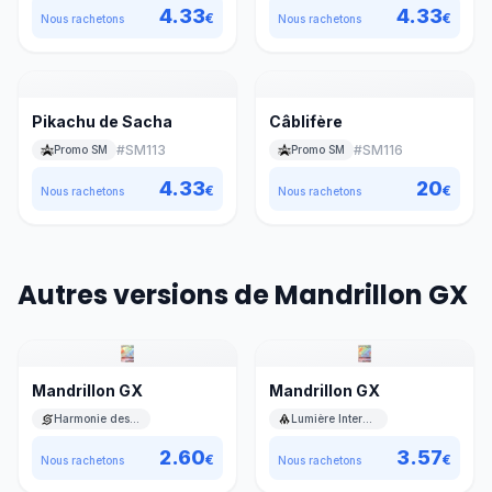
4.33
4.33
€
€
Nous rachetons
Nous rachetons
Pikachu de Sacha
Câblifère
#
SM113
#
SM116
Promo SM
Promo SM
4.33
20
€
€
Nous rachetons
Nous rachetons
Autres versions de Mandrillon GX
Mandrillon GX
Mandrillon GX
Harmonie des Esprits
Lumière Interdite
2.60
3.57
€
€
Nous rachetons
Nous rachetons