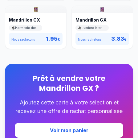
Mandrillon GX
Mandrillon GX
Harmonie des Esprits
Lumière Interdite
1.95
3.83
€
€
Nous rachetons
Nous rachetons
Prêt à vendre votre
Mandrillon GX
?
Ajoutez cette carte à votre sélection et
recevez une offre de rachat personnalisée
Voir mon panier